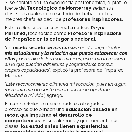
Si se hablara de una experiencia gastronómica, el platillo
fuerte del
Tecnológico de Monterrey
serían sus
clases, las cuales son resultado del trabajo de los
mejores chefs, es decir, de
profesores inspiradores.
Esto lo dice la experta en matemáticas
Reyna
Martínez,
reconocida como
Profesora Inspiradora
de PrepaTec en la categoría nacional.
“La
receta secreta de mis cursos
son dos ingredientes:
mis estudiantes y la relación que puedo establecer con
ellos
por medio de las matemáticas, así como la manera
en la que pueden admirarse y sorprenderse por sus
propias capacidades”
, explicó la profesora de PrepaTec
Metepec.
“Este reconocimiento alimenta mi vocación, pues en algún
momento me di cuenta que la docencia aportaba
felicidad a mi vida”,
agregó.
El reconocimiento mencionado es otorgado a
profesores que brindan una
educación basada en
retos
, que
impulsan el desarrollo de
competencias
en sus alumnos y que mediante sus
clases,
los estudiantes tienen experiencias
memorables de aprendizaje transversal.