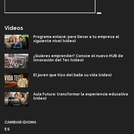
Videos
Programa enlace: para llevar a tu empresa al
siguiente nivel (video)
¿Quieres emprender? Conoce el nuevo HUB de
Innovación del Tec (video)
El joven que hizo del baile su vida (video)
Aula Futura: transformar la experiencia educativa
(video)
Más que un festival cultural: así es la magia de
VIBRART 2026 (video)
CAMBIAR IDIOMA
ES
Javier Guzmán: investigación con impacto social