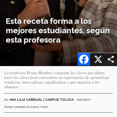
Esta receta forma a los
mejores estudiantes, según
esta profesora
Facebook
X
La profesora Reyna Martínez comparte las claves que deben
tener las clases para convertirse en experiencias de aprendizaje
retadoras, innovadoras, significativas y que inspiren a los
alumnos
Por
- 10/07/2019
ANA LILIA CARBAJAL | CAMPUS TOLUCA
Tiempo estimado de lectura:3 mins