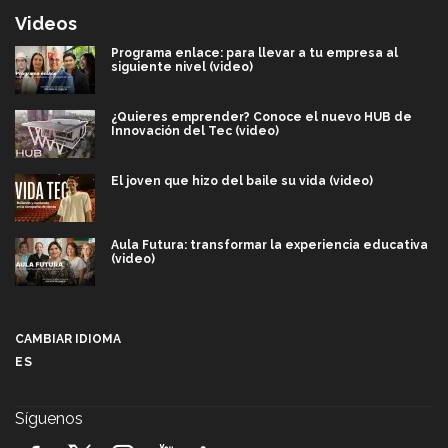
Videos
Programa enlace: para llevar a tu empresa al
siguiente nivel (video)
¿Quieres emprender? Conoce el nuevo HUB de
Innovación del Tec (video)
El joven que hizo del baile su vida (video)
Aula Futura: transformar la experiencia educativa
(video)
Más que un festival cultural: así es la magia de
VIBRART 2026 (video)
CAMBIAR IDIOMA
ES
Javier Guzmán: investigación con impacto social
(video)
Síguenos
¡México, en el top del mundial de robótica FIRST