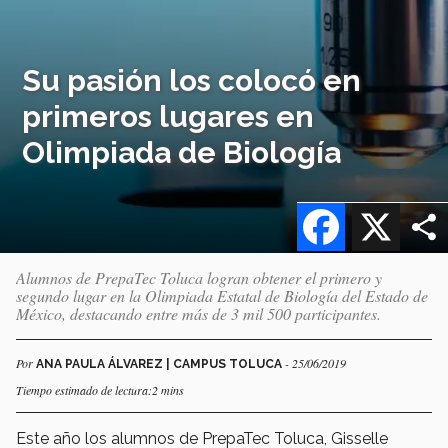
Su pasión los colocó en
primeros lugares en
Olimpiada de Biología
Facebook
X
Alumnos de PrepaTec Toluca logran obtener el primero y
segundo lugar en la Olimpiada Estatal de Biología del Estado de
México, destacando entre más de 3 mil 500 participantes.
Por
- 25/06/2019
ANA PAULA ÁLVAREZ | CAMPUS TOLUCA
Tiempo estimado de lectura:2 mins
Este año los alumnos de PrepaTec Toluca, Gisselle