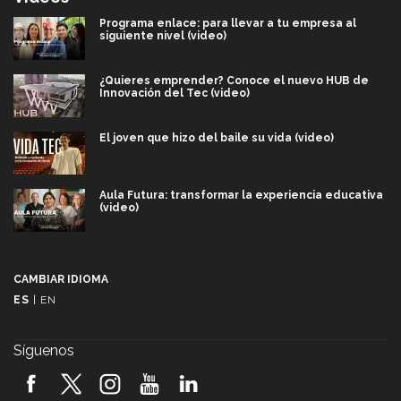
Programa enlace: para llevar a tu empresa al
siguiente nivel (video)
¿Quieres emprender? Conoce el nuevo HUB de
Innovación del Tec (video)
El joven que hizo del baile su vida (video)
Aula Futura: transformar la experiencia educativa
(video)
Más que un festival cultural: así es la magia de
VIBRART 2026 (video)
CAMBIAR IDIOMA
ES
|
EN
Javier Guzmán: investigación con impacto social
(video)
Síguenos
¡México, en el top del mundial de robótica FIRST
2026! (video)