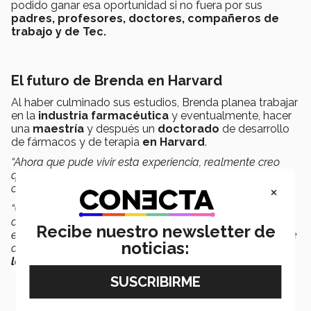
podido ganar esa oportunidad si no fuera por sus
padres, profesores, doctores, compañeros de
trabajo y de Tec.
El futuro de Brenda en Harvard
Al haber culminado sus estudios, Brenda planea trabajar
en la
industria farmacéutica
y eventualmente, hacer
una
maestría
y después un
doctorado
de desarrollo
de fármacos y de terapia
en Harvard
.
“Ahora que pude vivir esta experiencia, realmente creo
que muchos tienen la posibilidad de ir por sus
×
conocimientos.
“Considero que más que nada el obstáculo de ir, es un
aspecto de decidirse y en gran parte la cuestión
Recibe nuestro newsletter de
económica. Aún así, yo sugiero que no tengan el síndrome
noticias:
de impostor y que se postulen, es algo que
les cambiará
la vida
”,
finalizó Brenda.