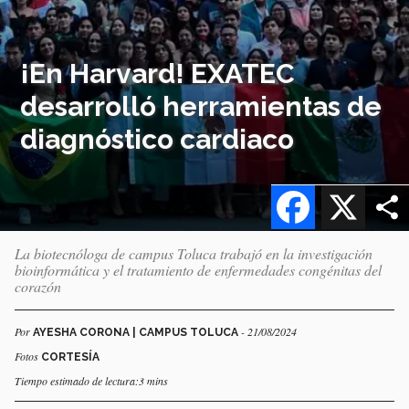
¡En Harvard! EXATEC
desarrolló herramientas de
diagnóstico cardiaco
Facebook
X
La biotecnóloga de campus Toluca trabajó en la investigación
bioinformática y el tratamiento de enfermedades congénitas del
corazón
Por
- 21/08/2024
AYESHA CORONA | CAMPUS TOLUCA
Fotos
CORTESÍA
Tiempo estimado de lectura:3 mins