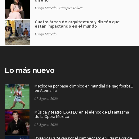
diseño
Diego Macedo | Campus Toluca
Cuatro áreas de arquitectura y diseño que
están impactando en el mundo
Diego Macedo
Lo más nuevo
México va por pase olímpico en mundial de flag football
en Alemania
07 Agosto 2026
Música y teatro: EXATEC en el elenco de El Fantasma
de la Ópera México
07 Agosto 2026
Borregos CCM van por el campeonato en liga mayor de