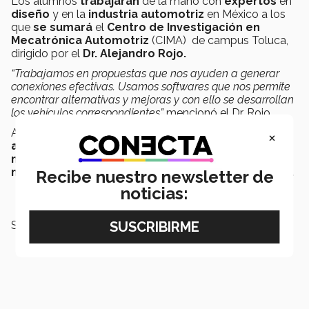
Los alumnos
trabajaran
de la mano con
expertos
en
diseño
y en la
industria
automotriz
en México a los
que
se sumará
el
Centro de Investigación en
Mecatrónica Automotriz
(CIMA)
de campus Toluca,
dirigido por el
Dr. Alejandro Rojo.
“Trabajamos en propuestas que nos ayuden a generar
conexiones efectivas. Usamos softwares que nos permite
encontrar alternativas y mejoras y con ello se desarrollan
los vehículos correspondientes”
mencionó el Dr. Rojo
Así mismo el Dr. Rojo comentó que
la industria
×
automotríz
está volteando a ver otras
opciones de
movilidad
y la gran mayoría
se perfilan hacia la
movilidad eléctrica
y a la movilidad
de última milla.
Recibe nuestro newsletter de
noticias:
SEGURO QUIERES LEER TAMBIÉN: