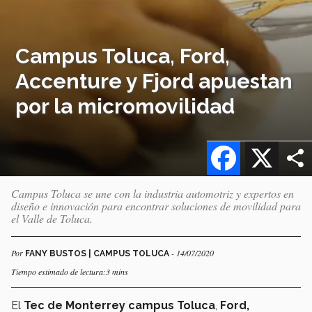
Campus Toluca, Ford,
Accenture y Fjord apuestan
por la micromovilidad
Facebook
X
Campus Toluca se une con la industria automotriz y expertos en
diseño e innovación para encontrar soluciones de movilidad para
el Valle de Toluca.
Por
- 14/07/2020
FANY BUSTOS | CAMPUS TOLUCA
Tiempo estimado de lectura:3 mins
El
Tec de Monterrey campus Toluca
,
Ford,