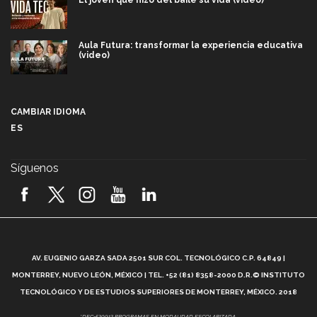
El joven que hizo del baile su vida (video)
Aula Futura: transformar la experiencia educativa
(video)
Más que un festival cultural: así es la magia de
VIBRART 2026 (video)
CAMBIAR IDIOMA
ES
Javier Guzmán: investigación con impacto social
(video)
Síguenos
¡México, en el top del mundial de robótica FIRST
2026! (video)
Vida Tec: Pasión, disciplina y básquetbol, con Gael
Adame (video)
A
AV. EUGENIO GARZA SADA 2501 SUR COL. TECNOLÓGICO C.P. 64849 |
L
¿Cómo es el Modelo Educativo Tec? (video)
MONTERREY, NUEVO LEÓN, MÉXICO | TEL. +52 (81) 8358-2000 D.R.© INSTITUTO
TECNOLÓGICO Y DE ESTUDIOS SUPERIORES DE MONTERREY, MÉXICO. 2018
*DEC-520912 PROGRAMAS EN MODALIDAD ESCOLARIZADA.