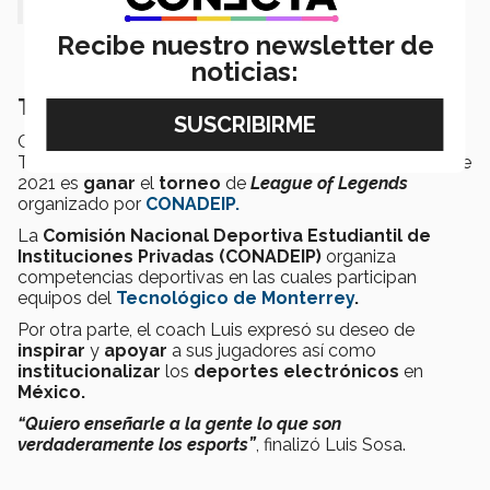
Recibe nuestro newsletter de
noticias:
Tec Toluca ¿Están listos para jugar LOL?
Como nuevo coach del representativo de campus
Toluca,
Luis declaró que el
objetivo
del
equipo
en este
2021 es
ganar
el
torneo
de
League of Legends
organizado por
CONADEIP.
La
Comisión Nacional Deportiva Estudiantil de
Instituciones Privadas (CONADEIP)
organiza
competencias deportivas en las cuales participan
equipos del
Tecnológico de Monterrey
.
Por otra parte, el coach Luis expresó su deseo de
inspirar
y
apoyar
a sus jugadores así como
institucionalizar
los
deportes electrónicos
en
México.
“Quiero enseñarle a la gente lo que son
verdaderamente los esports”
, finalizó Luis Sosa.