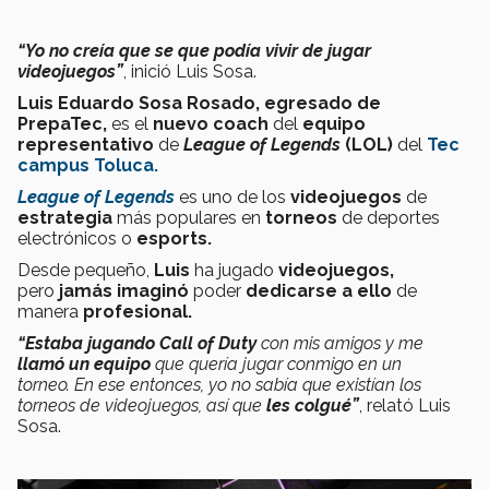
“Yo no creía que se que podía vivir de jugar
videojuegos”
, inició Luis Sosa.
Luis Eduardo Sosa Rosado, egresado de
PrepaTec,
es el
nuevo
coach
del
equipo
representativo
de
League of Legends
(LOL)
del
Tec
campus Toluca.
League of Legends
es uno de los
videojuegos
de
estrategia
más populares en
torneos
de deportes
electrónicos o
es
ports.
Desde pequeño,
Luis
ha jugado
videojuegos,
pero
jamás
imaginó
poder
dedicarse a ello
de
manera
profesional.
“Estaba jugando Call of Duty
con mis amigos y me
llamó un equipo
que quería jugar conmigo en un
torneo.
En ese entonces, yo no sabía que existían los
torneos de videojuegos, así que
les colgué”
, relató Luis
Sosa.