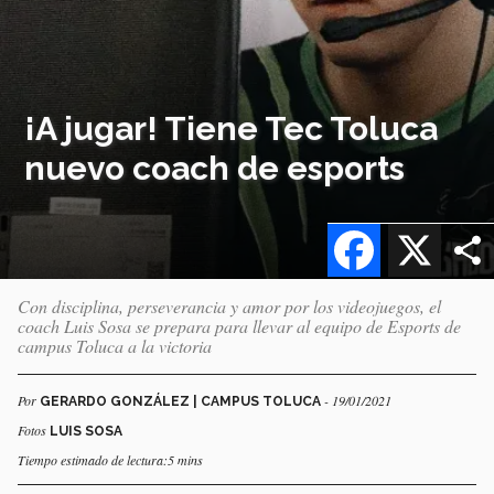
¡A jugar! Tiene Tec Toluca
nuevo coach de esports
Facebook
X
Con disciplina, perseverancia y amor por los videojuegos, el
coach Luis Sosa se prepara para llevar al equipo de Esports de
campus Toluca a la victoria
Por
- 19/01/2021
GERARDO GONZÁLEZ | CAMPUS TOLUCA
Fotos
LUIS SOSA
Tiempo estimado de lectura:5 mins