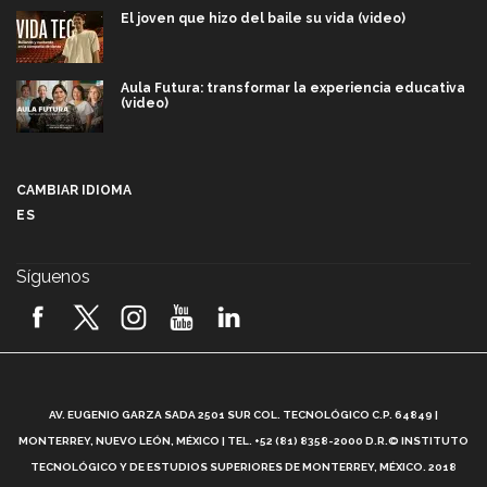
El joven que hizo del baile su vida (video)
Aula Futura: transformar la experiencia educativa
(video)
Más que un festival cultural: así es la magia de
VIBRART 2026 (video)
CAMBIAR IDIOMA
ES
Javier Guzmán: investigación con impacto social
(video)
Síguenos
¡México, en el top del mundial de robótica FIRST
2026! (video)
Vida Tec: Pasión, disciplina y básquetbol, con Gael
Adame (video)
A
AV. EUGENIO GARZA SADA 2501 SUR COL. TECNOLÓGICO C.P. 64849 |
L
¿Cómo es el Modelo Educativo Tec? (video)
MONTERREY, NUEVO LEÓN, MÉXICO | TEL. +52 (81) 8358-2000 D.R.© INSTITUTO
TECNOLÓGICO Y DE ESTUDIOS SUPERIORES DE MONTERREY, MÉXICO. 2018