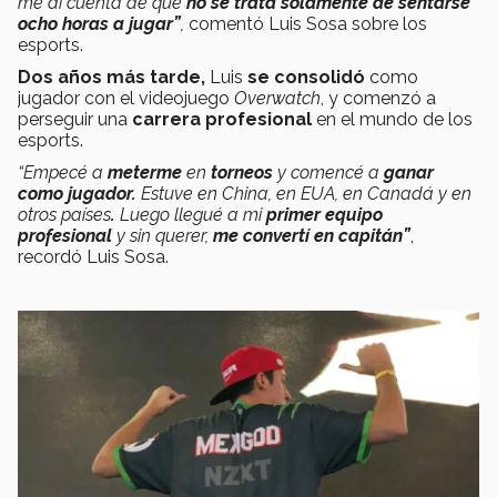
me di cuenta de que
no se trata solamente de sentarse
ocho horas a jugar”
,
comentó Luis Sosa sobre los
esports.
Dos años más tarde,
Luis
se
consolidó
como
jugador con el videojuego
Overwatch
, y comenzó a
perseguir una
carrera profesional
en el mundo de los
esports.
“Empecé a
meterme
en
torneos
y comencé a
ganar
como jugador.
Estuve en China, en EUA, en Canadá y en
otros países
.
Luego llegué a mi
primer equipo
profesional
y sin querer,
me convertí en capitán”
,
recordó Luis Sosa.