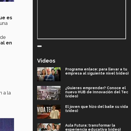
que es
 una
nde
val en
Videos
Programa enlace: para llevar a tu
empresa al siguiente nivel (video)
c
¿Quieres emprender? Conoce el
 a la
nuevo HUB de Innovación del Tec
(video)
El joven que hizo del baile su vida
(video)
Aula Futura: transformar la
experiencia educativa (video)