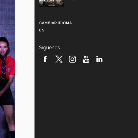
Más que un festival cultural: así es
la magia de VIBRART 2026 (video)
CAMBIAR IDIOMA
ES
Javier Guzmán: investigación con
impacto social (video)
Síguenos
¡México, en el top del mundial de
robótica FIRST 2026! (video)
Vida Tec: Pasión, disciplina y
básquetbol, con Gael Adame
(video)
¿Cómo es el Modelo Educativo
Tec? (video)
Vida Tec: Feminismo e Inteligencia
Artificial, Paola Ricaurte (video)