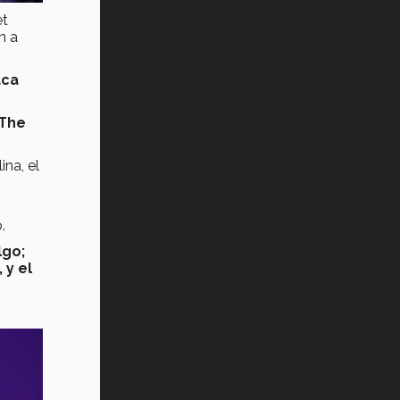
et
n a
aca
“The
na, el
.
lgo;
 y el