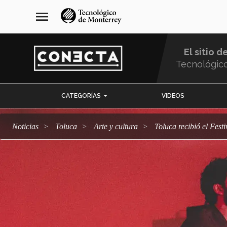
Pasar
navegación
menu
al
principal
contenido
principal
El sitio d
Tecnológic
Menu
CATEGORÍAS
VIDEOS
Comunidad
Noticias
Toluca
arte y cultura
Toluca recibió el Fest