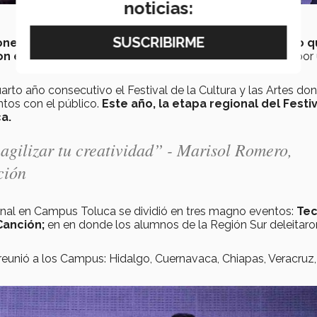
noticias:
ciones del alma que la enriquecen y la maduran. Por lo 
con espacios de expresión artística en su búsqueda
por
arto año consecutivo el Festival de la Cultura y las Artes do
ntos con el público.
Este año, la etapa regional del Festi
a.
 agilizar tu creatividad” - Marisol Romero,
ción
gional en Campus Toluca se dividió en tres magno eventos:
Te
Canción;
en en donde los alumnos de la Región Sur deleitaron
r reunió a los Campus: Hidalgo, Cuernavaca, Chiapas, Veracruz,