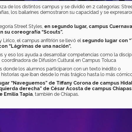
a de los distintos campus y se dividió en 2 categorías: Stre
afías, los bailarines demostraron su capacidad y se expresaro
egoría Street Styles,
en segundo lugar, campus Cuernav
n su coreografía “Scouts”.
Lírico, el campus anfitrión se llevó el
segundo lugar con 
 con “Lágrimas de una nación”.
s y eso los ayuda a desarrollar competencias como la discipli
el, coordinadora de Difusión Cultural en Campus Toluca
donde los alumnos participaron con un texto inédito o
 historias que iban desde lo más trágico hasta lo más cómico
lugar “Naveguemos” de Tiffany Corona de campus Hida
izquierda derecha” de César Acosta de campus Chiapas,
de Emilia Tapia
, también de Chiapas.