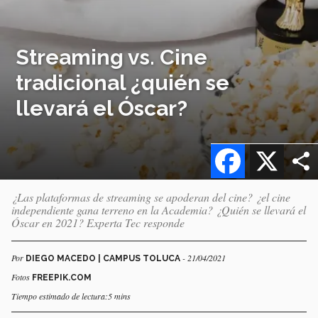
Streaming vs. Cine
tradicional ¿quién se
llevará el Óscar?
Facebook
X
¿Las plataformas de streaming se apoderan del cine? ¿el cine
independiente gana terreno en la Academia? ¿Quién se llevará el
Óscar en 2021? Experta Tec responde
Por
- 21/04/2021
DIEGO MACEDO | CAMPUS TOLUCA
Fotos
FREEPIK.COM
Tiempo estimado de lectura:5 mins