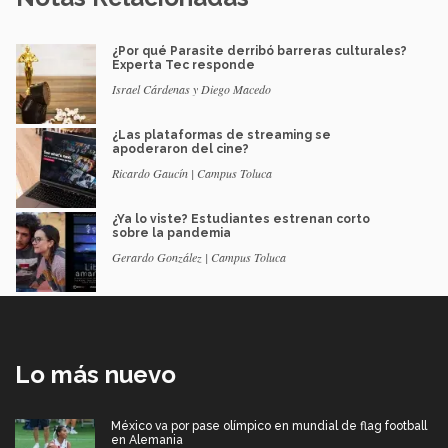
¿Por qué Parasite derribó barreras culturales?
Experta Tec responde
Israel Cárdenas y Diego Macedo
¿Las plataformas de streaming se
apoderaron del cine?
Ricardo Gaucín | Campus Toluca
¿Ya lo viste? Estudiantes estrenan corto
sobre la pandemia
Gerardo González | Campus Toluca
Lo más nuevo
México va por pase olímpico en mundial de flag football
en Alemania