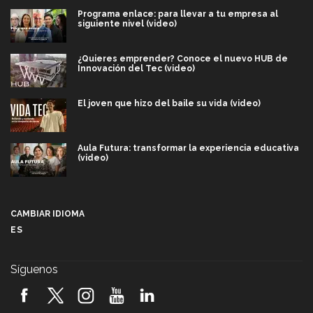
Programa enlace: para llevar a tu empresa al
siguiente nivel (video)
¿Quieres emprender? Conoce el nuevo HUB de
Innovación del Tec (video)
El joven que hizo del baile su vida (video)
Aula Futura: transformar la experiencia educativa
(video)
Más que un festival cultural: así es la magia de
VIBRART 2026 (video)
CAMBIAR IDIOMA
ES
Javier Guzmán: investigación con impacto social
(video)
Síguenos
¡México, en el top del mundial de robótica FIRST
2026! (video)