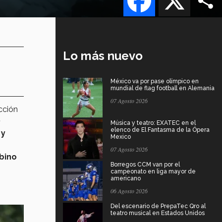
Lo más nuevo
México va por pase olímpico en
mundial de flag football en Alemania
07 Agosto 2026
cción
.
Música y teatro: EXATEC en el
elenco de El Fantasma de la Ópera
 y
Mexico
07 Agosto 2026
bino
Borregos CCM van por el
campeonato en liga mayor de
americano
06 Agosto 2026
Del escenario de PrepaTec Qro al
teatro musical en Estados Unidos