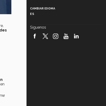
Más que un festival cultural: así es
la magia de VIBRART 2026 (video)
CAMBIAR IDIOMA
ES
Javier Guzmán: investigación con
impacto social (video)
e.
Síguenos
edes
¡México, en el top del mundial de
robótica FIRST 2026! (video)
Vida Tec: Pasión, disciplina y
básquetbol, con Gael Adame
(video)
¿Cómo es el Modelo Educativo
Tec? (video)
Vida Tec: Feminismo e Inteligencia
en
Artificial, Paola Ricaurte (video)
 en
 me