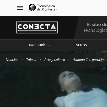
Pasar
navegación
menu
al
principal
contenido
principal
El sitio d
Tecnológic
Menu
CATEGORÍAS
VIDEOS
Comunidad
Noticias
Toluca
arte y cultura
Alumna Tec particip