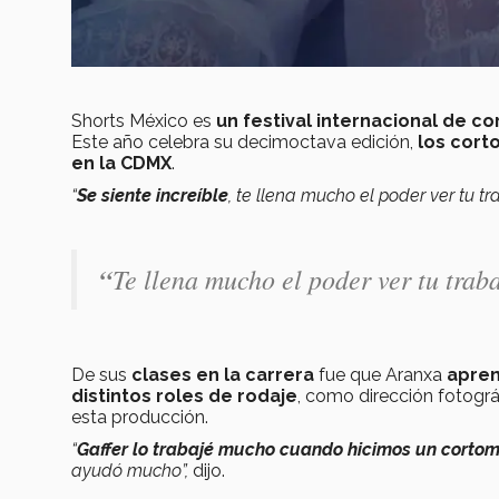
Shorts México es
un festival internacional de c
Este año celebra su decimoctava edición,
los cort
en la CDMX
.
“
Se siente increíble
, te llena mucho el poder ver tu t
“
Te llena mucho el poder ver tu trab
De sus
clases en la carrera
fue que Aranxa
apren
distintos roles de rodaje
, como dirección fotográf
esta producción.
“
Gaffer lo trabajé mucho cuando hicimos un cortom
ayudó mucho”,
dijo.