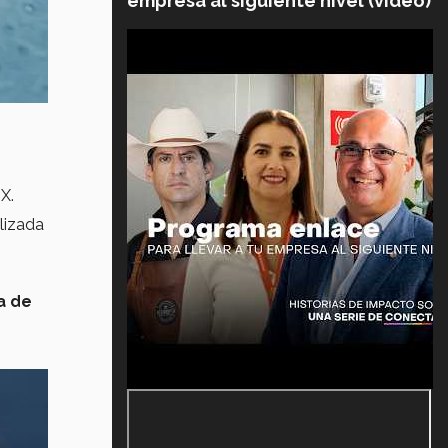
empresa al siguiente nivel (video)
IX.
ilizada
a de