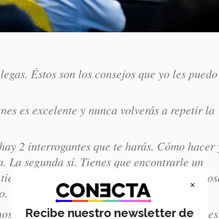
legas. Éstos son los consejos que yo les puedo
nes es excelente y nunca volverás a repetir la
ay 2 interrogantes que te harás. Cómo hacer 
. La segunda sí. Tienes que encontrarle un
 tienes un verdadero motivo para hacer las cos
×
to.
s años ya no vas a tener el tiempo que tienes
Recibe nuestro newsletter de