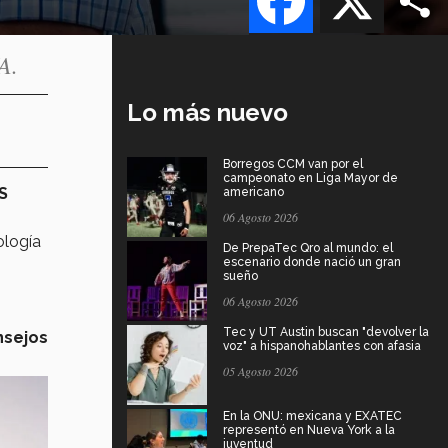
A.
Lo más nuevo
Borregos CCM van por el
campeonato en Liga Mayor de
S
americano
.
06 Agosto 2026
ología
De PrepaTec Qro al mundo: el
escenario donde nació un gran
sueño
06 Agosto 2026
Tec y UT Austin buscan "devolver la
nsejos
voz" a hispanohablantes con afasia
05 Agosto 2026
En la ONU: mexicana y EXATEC
representó en Nueva York a la
juventud