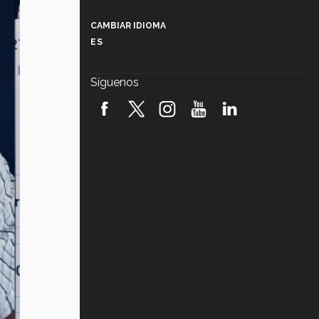
Más que un festival cultural: así es
la magia de VIBRART 2026 (video)
CAMBIAR IDIOMA
ES
Javier Guzmán: investigación con
impacto social (video)
Síguenos
¡México, en el top del mundial de
robótica FIRST 2026! (video)
Vida Tec: Pasión, disciplina y
básquetbol, con Gael Adame
(video)
¿Cómo es el Modelo Educativo
Tec? (video)
Vida Tec: Feminismo e Inteligencia
Artificial, Paola Ricaurte (video)