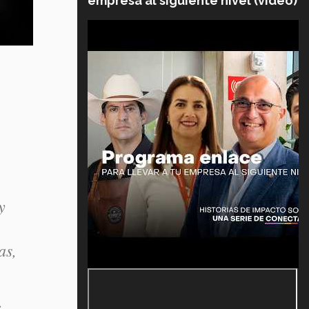
empresa al siguiente nivel (video)
y
as,
.