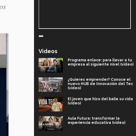
os
Videos
Programa enlace: para llevar a tu
empresa al siguiente nivel (video)
¿Quieres emprender? Conoce el
nuevo HUB de Innovación del Tec
(video)
El joven que hizo del baile su vida
(video)
Aula Futura: transformar la
experiencia educativa (video)