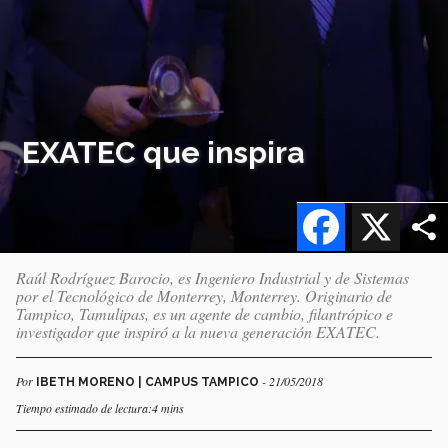
EXATEC que inspira
Facebook
X
Raúl Rodríguez Barocio, es Ingeniero Industrial y de Sistemas
por el Tecnológico de Monterrey, Monterrey. Originario de
Tampico, Tamulipas, es un agente de cambio, filantrópico e
investigador que inspiró a la nueva generación EXATEC.
Por
- 21/05/2018
IBETH MORENO | CAMPUS TAMPICO
Tiempo estimado de lectura:4 mins