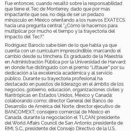
Fue entonces, cuando resaltó sobre la responsabilidad
que tiene el Tec de Monterrey, dado que por más
impactante que sea, no deja de ser un pedazo
minúsculo en México orientando a los nuevos EXATECS
hacia una pregunta central ”¿Cómo le hacemos para
multiplicar por mucho el tiempo y la trayectoria del
impacto del Tec?.”
Rodríguez Barocio sabe bien de lo que habla ya que
cuenta con un currículum imprescindible, marcando el
cambio desde su trinchera. Es graduado de la Maestría
en Administración Pública por la Universidad de Harvard;
en donde fue distinguido con el premio “Littauer” por su
dedicación a la excelencia académica y al servicio
público. Durante su trayectoria profesional ha
destacado en puestos de liderazgo en el ámbito de los
negocios, gobierno, educación, organizaciones civiles y
filantrópicas en Estados Unidos, México y Canadá;
colaborando como: director General del Banco de
Desarrollo de América del Norte, director ejecutivo de
BANCOMEXT; consejero comercial de México en
Canadá, durante la negociación el TLCAN; presidente
del World Affairs Council de San Antonio; presidente de
RMI, S.C., presidente del Consejo Directivo de la U.S.