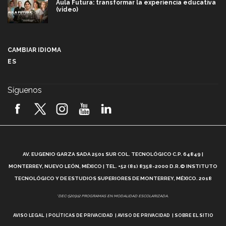
Aula Futura: transformar la experiencia educativa
(video)
Más que un festival cultural: así es la magia de
VIBRART 2026 (video)
CAMBIAR IDIOMA
ES
Javier Guzmán: investigación con impacto social
(video)
Síguenos
¡México, en el top del mundial de robótica FIRST
2026! (video)
Vida Tec: Pasión, disciplina y básquetbol, con Gael
Adame (video)
A
AV. EUGENIO GARZA SADA 2501 SUR COL. TECNOLÓGICO C.P. 64849 |
L
¿Cómo es el Modelo Educativo Tec? (video)
MONTERREY, NUEVO LEÓN, MÉXICO | TEL. +52 (81) 8358-2000 D.R.© INSTITUTO
TECNOLÓGICO Y DE ESTUDIOS SUPERIORES DE MONTERREY, MÉXICO. 2018
Vida Tec: Feminismo e Inteligencia Artificial, Paola
*DEC-520912 PROGRAMAS EN MODALIDAD ESCOLARIZADA.
Ricaurte (video)
AVISO LEGAL
POLÍTICAS DE PRIVACIDAD
AVISO DE PRIVACIDAD
SOBRE EL SITIO