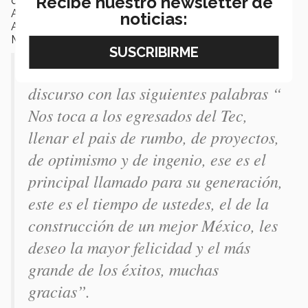
Recibe nuestro newsletter de
que realizaron servicios relevantes al estado.
Actualmente se desempeña como Vicepresidente
noticias:
Asociado de Internacionalización del Tecnológico de
Monterrey.
El aclamado EXATEC, finalizó su
discurso con las siguientes palabras “
Nos toca a los egresados del Tec,
llenar el pais de rumbo, de proyectos,
de optimismo y de ingenio, ese es el
principal llamado para su generación,
este es el tiempo de ustedes, el de la
construcción de un mejor México, les
deseo la mayor felicidad y el más
grande de los éxitos, muchas
gracias”.