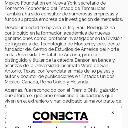
Mexico Foundation en Nueva York, secretario de
Fomento Económico del Estado de Tamaulipas.
También, ha sido consultor de numerosas empresas y
fundó su propia empresa de investigación de mercados.
Desde una edad temprana, el Ing. Raúl Rodríguez ha
contribuido en la formación académica de nuevas
generaciones como: profesor investigador en la División
de Ingeniería del Tecnológico de Monterrey, presidente
fundador del Centro de Estudios de América del Norte
en la Universidad Estatal de Arizona, profesor
distinguido y titular de la cátedra Benson en banca y
finanzas de la Universidad Incarnate Word de San
Antonio, Texas, conferencista en más de 30 países y
autor y coautor de publicaciones en Estados Unidos,
México, Canadá, Reino Unido y Holanda.
Además, fue reconocido con el Premio Ohtli, galardón
que otorga el gobierno mexicano a ciudadanos que
viven en el extranjero y han dedicado la mayor parte de
su vida y actividad profesional en favor del bienestar de
×
las nuevas generaciones y con la Cruz Oficial de la
Orden del Mérito Civil, reconocimiento que concede el
Rey de España a ciudadanos españoles o extranjeros