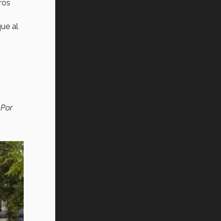
ros
ue al
. Por