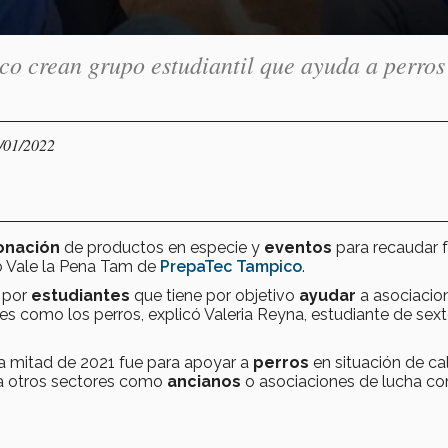
 crean grupo estudiantil que ayuda a perros
1/01/2022
onación
de productos en especie y
eventos
para recaudar 
o Vale la Pena Tam de
PrepaTec Tampico
.
 por
estudiantes
que tiene por objetivo
ayudar
a asociacio
s como los perros, explicó Valeria Reyna, estudiante de sex
a mitad de 2021 fue para apoyar a
perros
en situación de cal
n a otros sectores como
ancianos
o asociaciones de lucha co