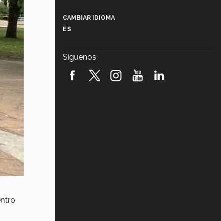
Más que un festival cultural: así es
la magia de VIBRART 2026 (video)
CAMBIAR IDIOMA
ES
Javier Guzmán: investigación con
impacto social (video)
Síguenos
¡México, en el top del mundial de
robótica FIRST 2026! (video)
Vida Tec: Pasión, disciplina y
básquetbol, con Gael Adame
(video)
¿Cómo es el Modelo Educativo
Tec? (video)
Vida Tec: Feminismo e Inteligencia
Artificial, Paola Ricaurte (video)
ntro