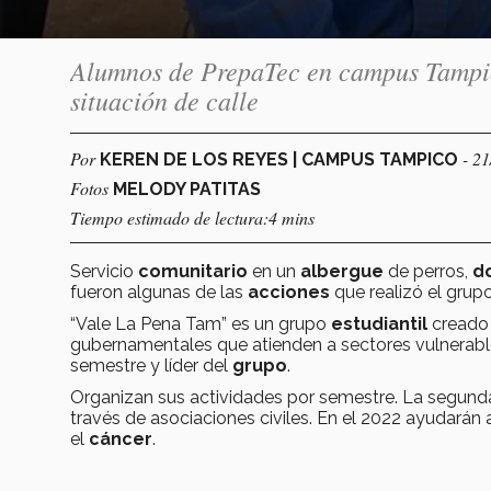
Alumnos de PrepaTec en campus Tampico
situación de calle
Por
- 2
KEREN DE LOS REYES | CAMPUS TAMPICO
Fotos
MELODY PATITAS
Tiempo estimado de lectura:4 mins
Servicio
comunitario
en un
albergue
de perros,
d
fueron algunas de las
acciones
que realizó el grup
“Vale La Pena Tam” es un grupo
estudiantil
creado
gubernamentales que atienden a sectores vulnerable
semestre y líder del
grupo
.
Organizan sus actividades por semestre. La segund
través de asociaciones civiles. En el 2022 ayudará
el
cáncer
.