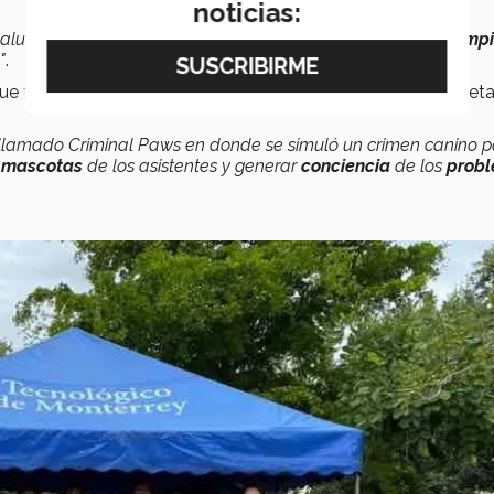
noticias:
 alumnos del grupo visitaron el
refugio
y contribuyeron en
limp
"
.
ue fueran
útiles
para el
refugio
, como costales de croqueta
llamado Criminal Paws en donde se simuló un crimen canino p
s
mascotas
de los asistentes y generar
conciencia
de los
prob