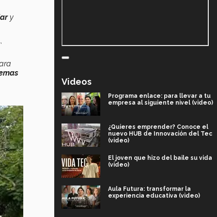
iar
y
,
ara
lemas
Videos
Programa enlace: para llevar a tu
empresa al siguiente nivel (video)
¿Quieres emprender? Conoce el
nuevo HUB de Innovación del Tec
(video)
El joven que hizo del baile su vida
(video)
Aula Futura: transformar la
experiencia educativa (video)