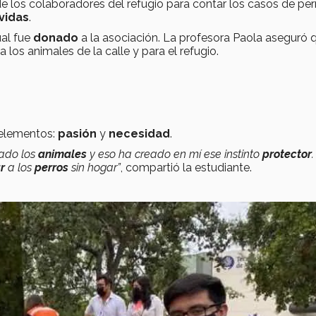
e los colaboradores del refugio para contar los casos de per
vidas
.
ual fue
donado
a la asociación. La profesora Paola aseguró q
a los animales de la calle y para el refugio.
 elementos:
pasión
y
necesidad
.
tado los
animales
y eso ha creado en mí ese instinto
protector
r
a los
perros
sin hogar”
, compartió la estudiante.