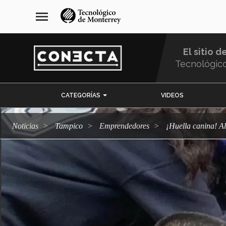
Pasar
navegación
menu
al
principal
contenido
principal
El sitio d
Tecnológic
Menu
CATEGORÍAS
VIDEOS
Comunidad
Noticias
Tampico
emprendedores
¡Huella canina! 