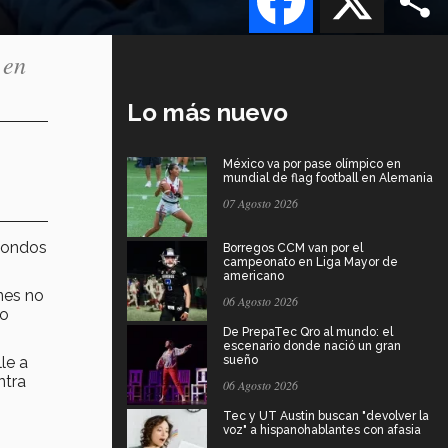
 en
Lo más nuevo
México va por pase olímpico en
mundial de flag football en Alemania
07 Agosto 2026
fondos
Borregos CCM van por el
campeonato en Liga Mayor de
americano
nes no
06 Agosto 2026
to
De PrepaTec Qro al mundo: el
escenario donde nació un gran
le a
sueño
ntra
06 Agosto 2026
Tec y UT Austin buscan "devolver la
voz" a hispanohablantes con afasia