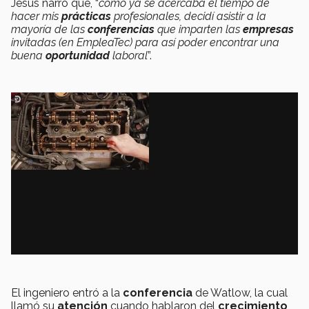
Jesús narró que, “
como ya se acercaba el tiempo de
hacer mis
prácticas
profesionales, decidí asistir a la
mayoría de las
conferencias
que imparten las
empresas
invitadas (en EmpleaTec) para así poder encontrar una
buena
oportunidad
laboral
”.
El ingeniero entró a la
conferencia
de Watlow, la cual
llamó su
atención
cuando hablaron del
crecimiento