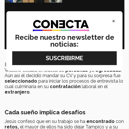
×
Recibe nuestro newsletter de
noticias:
En el momento en que Alvizo asistió al EmpleaTec,
Watlow estaba en busca de
personas
ya
egresadas
.
Aún así él decidió mandar su CV y para su sorpresa fue
seleccionado
para iniciar los procesos de entrevista lo
cual culminaría en su
contratación
laboral en el
extranjero
.
Cada sueño implica desafíos
Jesús confesó que en su trabajo se ha
encontrado
con
retos,
el mayor de
ellos ha sido dejar Tampico y a su