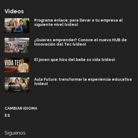
Videos
Programa enlace: para llevar a tu empresa al
siguiente nivel (video)
¿Quieres emprender? Conoce el nuevo HUB de
Innovación del Tec (video)
El joven que hizo del baile su vida (video)
Aula Futura: transformar la experiencia educativa
(video)
Más que un festival cultural: así es la magia de
VIBRART 2026 (video)
CAMBIAR IDIOMA
ES
Javier Guzmán: investigación con impacto social
(video)
Síguenos