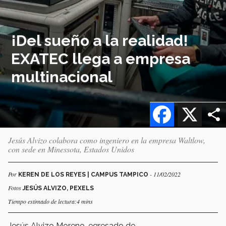
¡Del sueño a la realidad!
EXATEC llega a empresa
multinacional
Facebook
X
Jesús Alvizo colabora como ingeniero en la empresa Waltlow,
con sede en Minessota, Estados Unidos
Por
- 11/02/2022
KEREN DE LOS REYES | CAMPUS TAMPICO
Fotos
JESÚS ALVIZO, PEXELS
Tiempo estimado de lectura:4 mins
Jesús Alvizo Moreno, egresado de