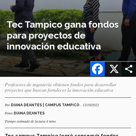
Tec Tampico gana fondos
para proyectos de
innovación educativa
Facebook
X
Profesores de ingeniería obtienen fondos para desarrollar
proyectos que buscan fortalecer la innovación educativa
Por
- 12/10/2022
DIANA DEANTES | CAMPUS TAMPICO
Fotos
DIANA DEANTES
Tiempo estimado de lectura:4 mins
Tec campus Tampico logró conseguir fondos