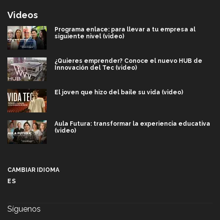
Videos
Programa enlace: para llevar a tu empresa al
siguiente nivel (video)
¿Quieres emprender? Conoce el nuevo HUB de
Innovación del Tec (video)
El joven que hizo del baile su vida (video)
Aula Futura: transformar la experiencia educativa
(video)
Más que un festival cultural: así es la magia de
VIBRART 2026 (video)
CAMBIAR IDIOMA
ES
Javier Guzmán: investigación con impacto social
(video)
Síguenos
¡México, en el top del mundial de robótica FIRST