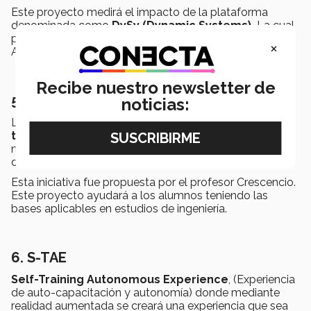
Este proyecto medirá el impacto de la plataforma
denominada como
DySy (Dynamic Systems).
La cual
podrá sentar las bases para la materia de Modelación y
×
Automatización.
Recibe nuestro newsletter de
5. CANSAT
noticias:
Los alumnos de PrepaTec en la materia
An Approach
to Enginnering
desarrollarán prototipos de
nanosatélites en donde demostrarán las competencias
de Creatividad e Innovación.
Esta iniciativa fue propuesta por el profesor Crescencio.
Este proyecto ayudará a los alumnos teniendo las
bases aplicables en estudios de ingeniería.
6. S-TAE
Self-Training Autonomous Experience
, (Experiencia
de auto-capacitación y autonomía) donde mediante
realidad aumentada se creará una experiencia que sea