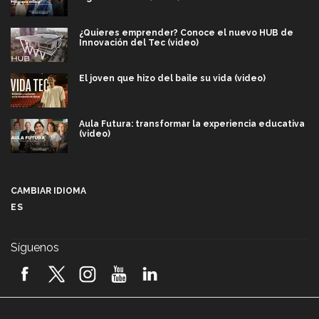
¿Quieres emprender? Conoce el nuevo HUB de
Innovación del Tec (video)
El joven que hizo del baile su vida (video)
Aula Futura: transformar la experiencia educativa
(video)
Más que un festival cultural: así es la magia de
VIBRART 2026 (video)
CAMBIAR IDIOMA
ES
Javier Guzmán: investigación con impacto social
(video)
Síguenos
¡México, en el top del mundial de robótica FIRST
2026! (video)
Vida Tec: Pasión, disciplina y básquetbol, con Gael
Adame (video)