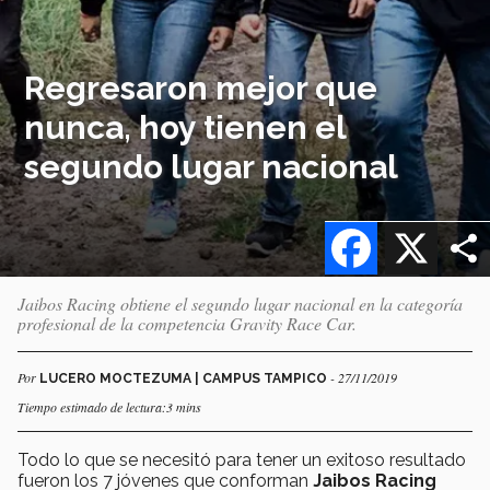
Regresaron mejor que
nunca, hoy tienen el
segundo lugar nacional
Facebook
X
Jaibos Racing obtiene el segundo lugar nacional en la categoría
profesional de la competencia Gravity Race Car.
Por
- 27/11/2019
LUCERO MOCTEZUMA | CAMPUS TAMPICO
Tiempo estimado de lectura:3 mins
Todo lo que se necesitó para tener un exitoso resultado
fueron los 7 jóvenes que conforman
Jaibos Racing