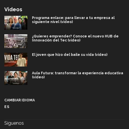
Videos
Programa enlace: para llevar a tu empresa al
siguiente nivel (video)
¿Quieres emprender? Conoce el nuevo HUB de
Innovación del Tec (video)
El joven que hizo del baile su vida (video)
Aula Futura: transformar la experiencia educativa
(video)
Más que un festival cultural: así es la magia de
VIBRART 2026 (video)
CAMBIAR IDIOMA
ES
Javier Guzmán: investigación con impacto social
(video)
Síguenos
¡México, en el top del mundial de robótica FIRST