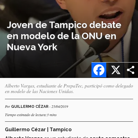
Joven de Tampico debate
en modelo de la ONU en
Nueva York
Facebook
X
Alberto Vargas, estudiante de PrepaTec, participó como delegado
en modelo de las Naciones Unidas.
Por
- 25/04/2019
GUILLERMO CÉZAR
Tiempo estimado de lectura:3 mins
Guillermo Cézar | Tampico