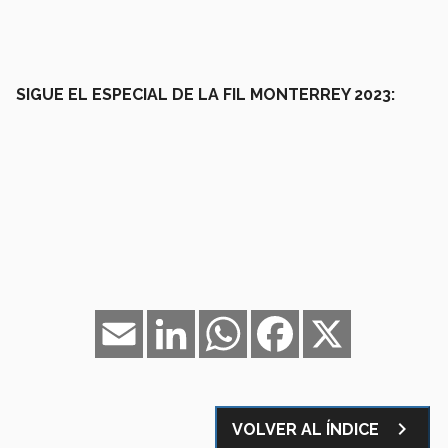
SIGUE EL ESPECIAL DE LA FIL MONTERREY 2023:
Email
LinkedIn
WhatsApp
Facebook
X
navigate_next
VOLVER AL ÍNDICE