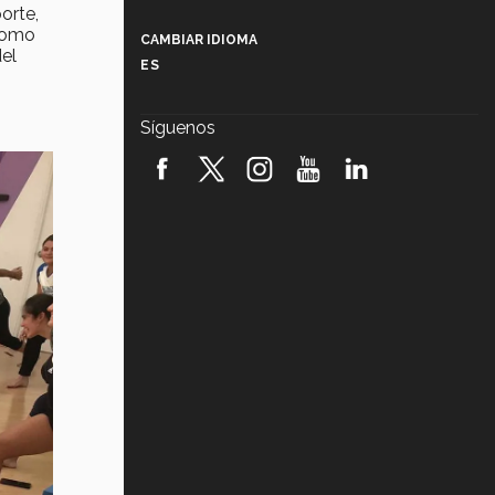
Más que un festival cultural: así es
orte,
la magia de VIBRART 2026 (video)
 como
CAMBIAR IDIOMA
del
ES
Javier Guzmán: investigación con
impacto social (video)
Síguenos
¡México, en el top del mundial de
robótica FIRST 2026! (video)
Vida Tec: Pasión, disciplina y
básquetbol, con Gael Adame
(video)
¿Cómo es el Modelo Educativo
Tec? (video)
Vida Tec: Feminismo e Inteligencia
Artificial, Paola Ricaurte (video)