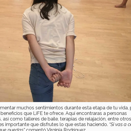
entar muchos sentimientos durante esta etapa de tu vida, p
beneficios que LiFE te ofrece. Aquí encontraras a personas
sí como talleres de baile, terapias de relajación, entre otro
 es importante que disfrutes lo que estas haciendo.
“Si vas a c
a que puedas”
comentó Virginia Rodríguez.