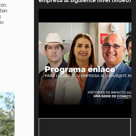
empresa al siguiente nivel (video)
ión,
sten
s
io