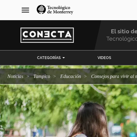
Pasar
navegación
menu
al
principal
contenido
principal
El sitio d
Tecnológic
Menu
CATEGORÍAS
VIDEOS
Comunidad
Noticias
Tampico
Educación
Consejos para vivir a