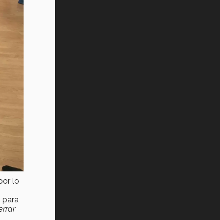
or lo
s para
errar