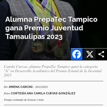
Alumna PrepaTec Tampico
gana Premio Juventud
Tamaulipas 2023
Facebook
X
Camila Cuevas, alumna PrepaTec Tampico ganó la categoría
"A" en Desarrollo Académico del Premio Estatal de la Juventud
2023
Por
- 20/12/2023
JIMENA CARCINI
Fotos
CORTESÍA ANA CAMILA CUEVAS GONZÁLEZ
Tiempo estimado de lectura:3 mins