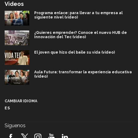
Videos
Programa enlace: para llevar a tu empresa al
siguiente nivel (video)
¿Quieres emprender? Conoce el nuevo HUB de
Innovación del Tec (video)
El joven que hizo del baile su vida (video)
Aula Futura: transformar la experiencia educativa
(video)
Más que un festival cultural: así es la magia de
VIBRART 2026 (video)
CAMBIAR IDIOMA
ES
Javier Guzmán: investigación con impacto social
(video)
Síguenos
¡México, en el top del mundial de robótica FIRST
2026! (video)