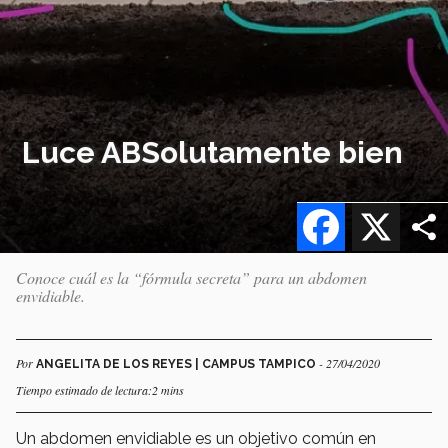
Luce ABSolutamente bien
Facebook
X
Conoce cuál es la “fórmula secreta” para un abdomen
envidiable.
Por
- 27/04/2020
ANGELITA DE LOS REYES | CAMPUS TAMPICO
Tiempo estimado de lectura:2 mins
Un abdomen envidiable es un objetivo común en