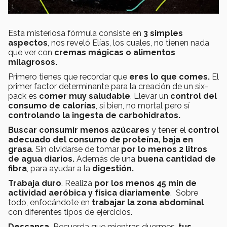
Esta misteriosa fórmula consiste en
3 simples
aspectos
, nos reveló Elías, los cuales, no tienen nada
que ver con
cremas mágicas o alimentos
milagrosos.
Primero tienes que recordar que
eres lo que comes.
El
primer factor determinante para la creación de un six-
pack es
comer muy saludable
. Llevar un
control del
consumo de calorías
, si bien, no mortal pero sí
controlando la ingesta de carbohidratos.
Buscar consumir menos azúcares
y tener el
control
adecuado del consumo de proteína, baja en
grasa
. Sin olvidarse de tomar
por lo menos 2 litros
de agua diarios.
Además de una
buena cantidad de
fibra
, para ayudar a la
digestión.
Trabaja duro
. Realiza
por los menos 45 min de
actividad aeróbica y física diariamente
. Sobre
todo, enfocándote en
trabajar la zona abdominal
con diferentes tipos de ejercicios.
Descansa.
Recuerda que mientras duermes,
tus