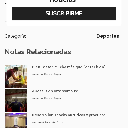
Campus:
Tampico
Etiquetas:
Bienestar Integral,
Salud
Categoría:
Deportes
Notas Relacionadas
Bien- estar, mucho más que “estar bien”
Angelita De los Reyes
¡Crossfit en Intercampus!
Angelita De los Reyes
Desarrollan snacks nutritivos y prácticos
Emanuel Estrada Larios