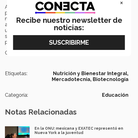
×
Al final de la semana, los equipos presentaron sus
propuestas donde las opciones más prácticas y
nutritivas destacaron. Sofía Vázquez, estudiante de IBT,
Recibe nuestro newsletter de
añadió que a pesar de que fueron días retadores, “fue
noticias:
una semana que nos ayudó a desarrollar tolerancia a
situaciones en las que se trabaja bajo mucha presión,
pero eso fue algo muy valioso”.
Campus:
Guadalajara
Etiquetas:
Nutrición y Bienestar Integral,
Mercadotecnia,
Biotecnología
Categoría:
Educación
Notas Relacionadas
En la ONU: mexicana y EXATEC representó en
Nueva York a la juventud