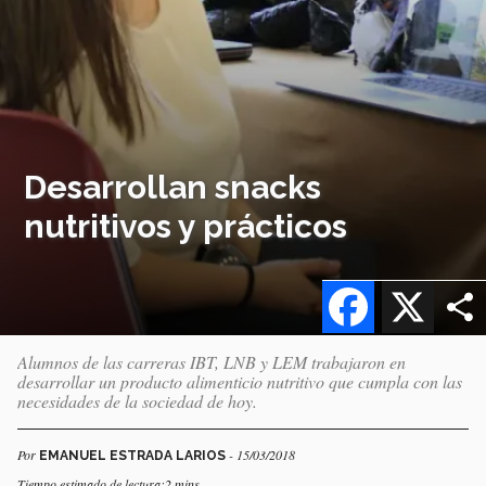
Desarrollan snacks
nutritivos y prácticos
Facebook
X
Alumnos de las carreras IBT, LNB y LEM trabajaron en
desarrollar un producto alimenticio nutritivo que cumpla con las
necesidades de la sociedad de hoy.
Por
- 15/03/2018
EMANUEL ESTRADA LARIOS
Tiempo estimado de lectura:2 mins