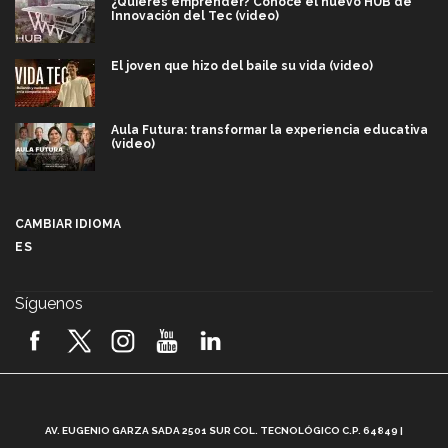
¿Quieres emprender? Conoce el nuevo HUB de
Innovación del Tec (video)
El joven que hizo del baile su vida (video)
Aula Futura: transformar la experiencia educativa
(video)
Más que un festival cultural: así es la magia de
VIBRART 2026 (video)
CAMBIAR IDIOMA
ES
Javier Guzmán: investigación con impacto social
(video)
Síguenos
¡México, en el top del mundial de robótica FIRST
2026! (video)
Vida Tec: Pasión, disciplina y básquetbol, con Gael
Adame (video)
A
AV. EUGENIO GARZA SADA 2501 SUR COL. TECNOLÓGICO C.P. 64849 |
L