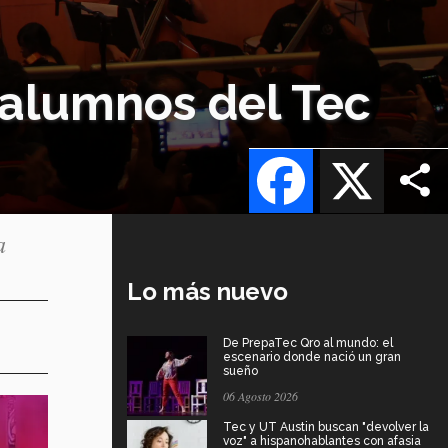
s alumnos del Tec
Facebook
X
a
Lo más nuevo
De PrepaTec Qro al mundo: el
escenario donde nació un gran
sueño
06 Agosto 2026
Tec y UT Austin buscan "devolver la
voz" a hispanohablantes con afasia