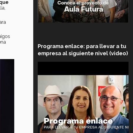
 que
la,
ara
igos
ena
Programa enlace: para llevar a tu
empresa al siguiente nivel (video)