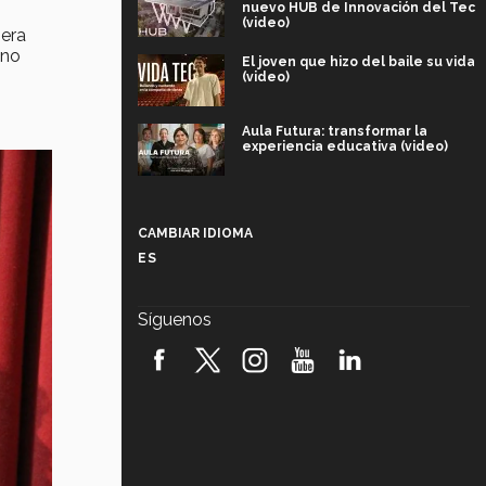
nuevo HUB de Innovación del Tec
(video)
pera
 no
El joven que hizo del baile su vida
(video)
Aula Futura: transformar la
experiencia educativa (video)
Más que un festival cultural: así es
la magia de VIBRART 2026 (video)
CAMBIAR IDIOMA
ES
Javier Guzmán: investigación con
impacto social (video)
Síguenos
¡México, en el top del mundial de
robótica FIRST 2026! (video)
Vida Tec: Pasión, disciplina y
básquetbol, con Gael Adame
(video)
¿Cómo es el Modelo Educativo