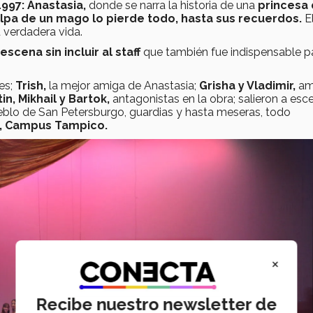
1997: Anastasia,
donde se narra la historia de una
princesa
culpa de un mago lo pierde todo, hasta sus recuerdos.
El
 verdadera vida.
cena sin incluir al staff
que también fue indispensable p
es;
Trish,
la mejor amiga de Anastasia;
Grisha y Vladimir,
am
n, Mikhail y Bartok,
antagonistas en la obra;
salieron a esc
pueblo de San Petersburgo, guardias y hasta meseras, todo
, Campus Tampico.
×
Recibe nuestro newsletter de