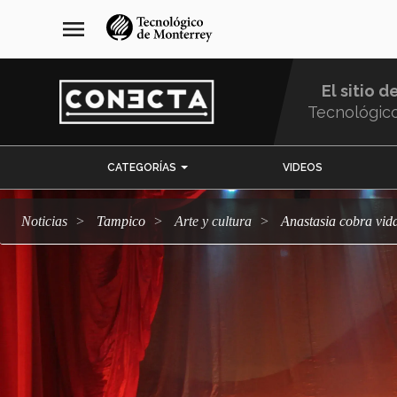
Pasar
navegación
menu
al
principal
contenido
principal
El sitio d
Tecnológic
Menu
CATEGORÍAS
VIDEOS
Comunidad
Noticias
Tampico
arte y cultura
Anastasia cobra vid