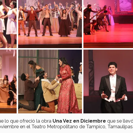
e lo que ofreció la obra
Una Vez en Diciembre
que se llev
viembre en el Teatro Metropolitano de Tampico, Tamaulipas