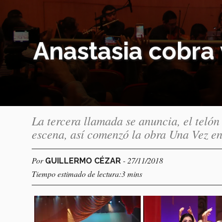
Anastasia cobra 
La tercera llamada se anuncia, el telón 
escena, así comenzó la obra Una Vez e
Por
- 27/11/2018
GUILLERMO CÉZAR
Tiempo estimado de lectura:3 mins