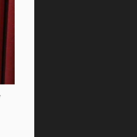
Tec? (video)
Vida Tec: Feminismo e Inteligencia
Artificial, Paola Ricaurte (video)
e