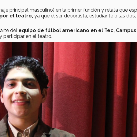
naje principal masculino) en la primer función y relata que es
or el teatro,
ya que el ser deportista, estudiante o las dos,
arte del
equipo de fútbol americano en el Tec, Campus
participar en el teatro.