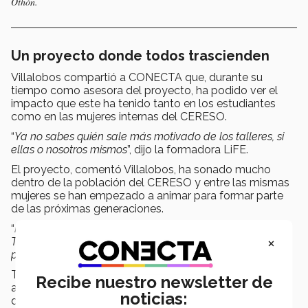
Othón.
Un proyecto donde todos trascienden
Villalobos compartió a CONECTA que, durante su
tiempo como asesora del proyecto, ha podido ver el
impacto que este ha tenido tanto en los estudiantes
como en las mujeres internas del CERESO.
“
Ya no sabes quién sale más motivado de los talleres, si
ellas o nosotros mismos
”, dijo la formadora LiFE.
El proyecto, comentó Villalobos, ha sonado mucho
dentro de la población del CERESO y entre las mismas
mujeres se han empezado a animar para formar parte
de las próximas generaciones.
“
Para ellas es aspiracional tener un reconocimiento del
×
Tec de Monterrey y además han hecho una conexión
padrísima con los estudiantes
”, explicó la académica.
Trasciende Mujer también es una oportunidad de
Recibe nuestro newsletter de
aprendizaje que los alumnos aprecian; incluso después
noticias:
de completar sus horas de servicio social a través del