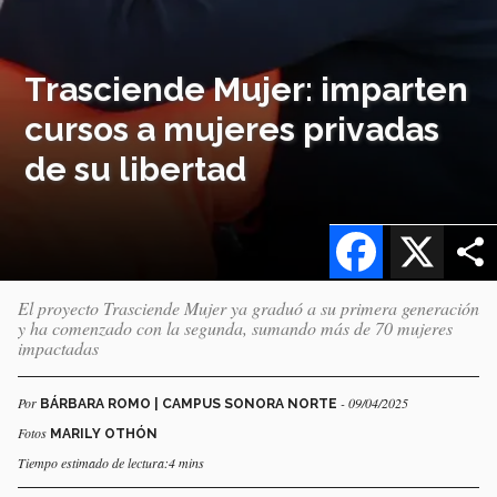
Trasciende Mujer: imparten
cursos a mujeres privadas
de su libertad
Facebook
X
El proyecto Trasciende Mujer ya graduó a su primera generación
y ha comenzado con la segunda, sumando más de 70 mujeres
impactadas
Por
- 09/04/2025
BÁRBARA ROMO | CAMPUS SONORA NORTE
Fotos
MARILY OTHÓN
Tiempo estimado de lectura:4 mins