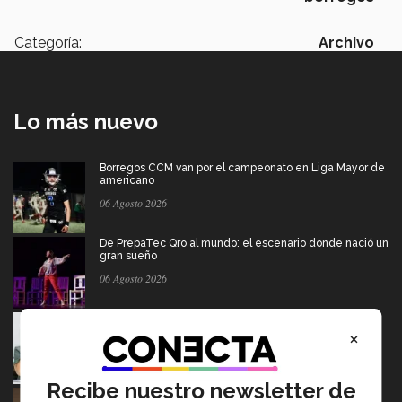
Categoría:
Archivo
Lo más nuevo
Borregos CCM van por el campeonato en Liga Mayor de
americano
06 Agosto 2026
De PrepaTec Qro al mundo: el escenario donde nació un
gran sueño
06 Agosto 2026
Tec y UT Austin buscan "devolver la voz" a
hispanohablantes con afasia
×
05 Agosto 2026
Recibe nuestro newsletter de
En la ONU: mexicana y EXATEC representó en Nueva