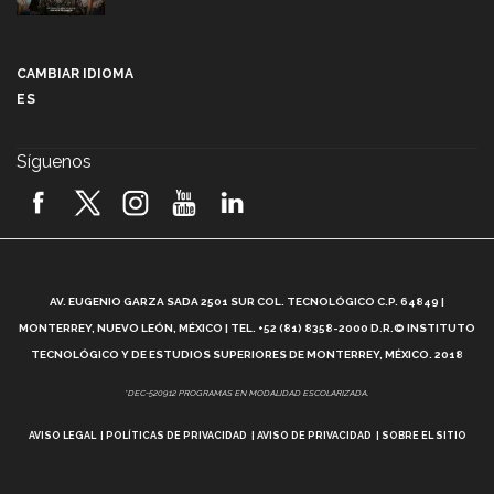
Más que un festival cultural: así es la magia de
VIBRART 2026 (video)
CAMBIAR IDIOMA
ES
Javier Guzmán: investigación con impacto social
(video)
Síguenos
¡México, en el top del mundial de robótica FIRST
2026! (video)
Vida Tec: Pasión, disciplina y básquetbol, con Gael
Adame (video)
A
AV. EUGENIO GARZA SADA 2501 SUR COL. TECNOLÓGICO C.P. 64849 |
L
¿Cómo es el Modelo Educativo Tec? (video)
MONTERREY, NUEVO LEÓN, MÉXICO | TEL. +52 (81) 8358-2000 D.R.© INSTITUTO
TECNOLÓGICO Y DE ESTUDIOS SUPERIORES DE MONTERREY, MÉXICO. 2018
Vida Tec: Feminismo e Inteligencia Artificial, Paola
*DEC-520912 PROGRAMAS EN MODALIDAD ESCOLARIZADA.
Ricaurte (video)
AVISO LEGAL
POLÍTICAS DE PRIVACIDAD
AVISO DE PRIVACIDAD
SOBRE EL SITIO