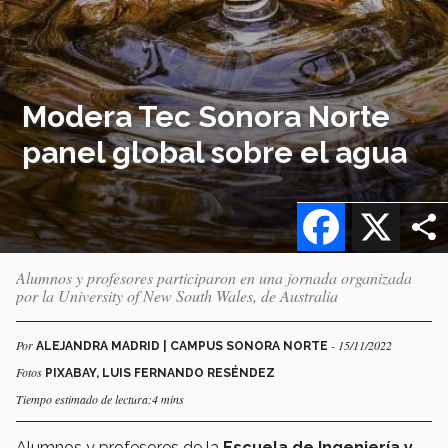
Modera Tec Sonora Norte
panel global sobre el agua
Facebook
X
Alumnos y profesores participaron en una jornada organizada
por la University of New South Wales, de Australia
Por
- 15/11/2022
ALEJANDRA MADRID | CAMPUS SONORA NORTE
Fotos
PIXABAY, LUIS FERNANDO RESÉNDEZ
Tiempo estimado de lectura:4 mins
Alumnos y profesores de la
Escuela de Ingeniería y