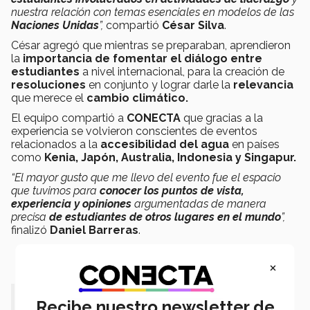
nuestra relación con temas esenciales en modelos de las
Naciones Unidas
”,
compartió
César Silva
.
César agregó que mientras se preparaban, aprendieron
la
importancia de fomentar el diálogo entre
estudiantes
a nivel internacional, para la creación de
resoluciones
en conjunto y lograr darle la
relevancia
que merece el
cambio climático.
El equipo compartió a
CONECTA
que gracias a la
experiencia se volvieron conscientes de eventos
relacionados a la
accesibilidad del agua
en países
como
Kenia, Japón, Australia, Indonesia y Singapur.
“El mayor gusto que me llevo del evento fue el espacio
que tuvimos para
conocer los puntos de vista,
experiencia y opiniones
argumentadas de manera
precisa
de estudiantes de otros lugares en el mundo
”,
finalizó
Daniel Barreras
.
×
“El mayor gusto que me llevo fue el
Recibe nuestro newsletter de