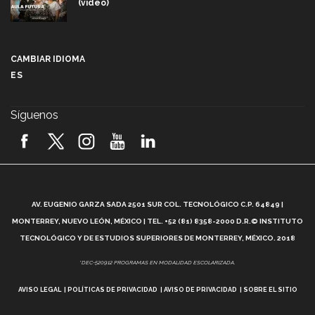
(video)
Más que un festival cultural: así es la magia de
VIBRART 2026 (video)
CAMBIAR IDIOMA
ES
Javier Guzmán: investigación con impacto social
(video)
Síguenos
¡México, en el top del mundial de robótica FIRST
2026! (video)
Vida Tec: Pasión, disciplina y básquetbol, con Gael
Adame (video)
A
AV. EUGENIO GARZA SADA 2501 SUR COL. TECNOLÓGICO C.P. 64849 |
L
¿Cómo es el Modelo Educativo Tec? (video)
MONTERREY, NUEVO LEÓN, MÉXICO | TEL. +52 (81) 8358-2000 D.R.© INSTITUTO
TECNOLÓGICO Y DE ESTUDIOS SUPERIORES DE MONTERREY, MÉXICO. 2018
Vida Tec: Feminismo e Inteligencia Artificial, Paola
*DEC-520912 PROGRAMAS EN MODALIDAD ESCOLARIZADA.
Ricaurte (video)
AVISO LEGAL
POLÍTICAS DE PRIVACIDAD
AVISO DE PRIVACIDAD
SOBRE EL SITIO