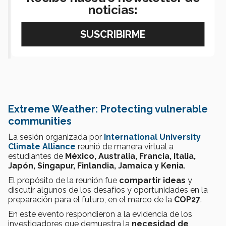
espacio para
conocer los puntos de
noticias:
vista de estudiantes de otros lugares
en el mundo
”.-
Daniel Barreras.
Extreme Weather: Protecting vulnerable
communities
La sesión organizada por
International University
Climate Alliance
reunió de manera virtual a
estudiantes de
México, Australia,
Francia, Italia,
Japón, Singapur, Finlandia, Jamaica
y Kenia
.
El propósito de la reunión fue
compartir ideas
y
discutir algunos de los desafíos y oportunidades en la
preparación para el futuro, en el marco de la
COP27
.
En este evento respondieron a la evidencia de los
investigadores que demuestra la
necesidad de