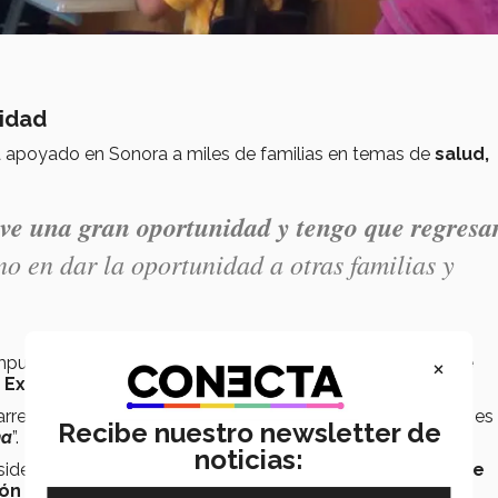
nidad
ha apoyado en Sonora a miles de familias en temas de
salud,
uve una gran oportunidad y tengo que regresa
no en dar la oportunidad a otras familias y
×
ampus Sonora Norte ha impulsado a varias generaciones de
 Excelencia “
Don Enrique Mazón López
”
.
arrera completa en el
Tec de Monterrey
, donde también es
Recibe nuestro newsletter de
na
”.
noticias:
esidente del Consejo de finanzas de la
Agrupación George
ón y detección oportuna del cáncer
.