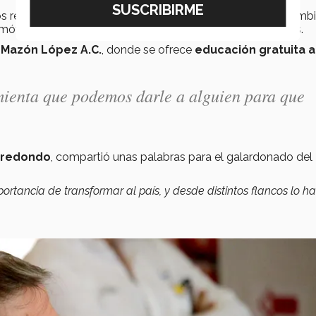
sos recursos e imparte programas contra el tabaquismo, tamb
 móvil para exámenes Papanicolaou y revisiones mamarias.
e Mazón López A.C.
, donde se ofrece
educación gratuita a
mienta que podemos darle a alguien para que
Arredondo
, compartió unas palabras para el galardonado del
ortancia de transformar al país, y desde distintos flancos lo h