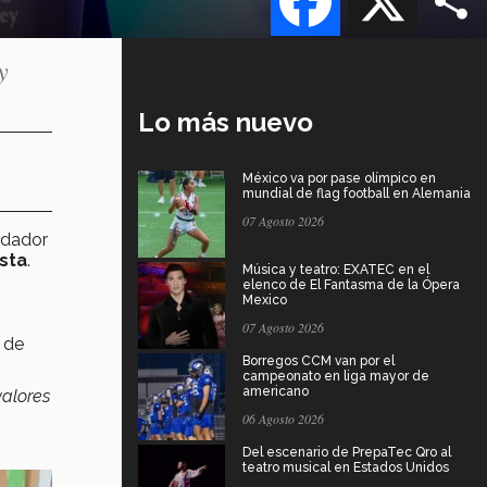
y
Lo más nuevo
México va por pase olímpico en
mundial de flag football en Alemania
07 Agosto 2026
ndador
sta
.
Música y teatro: EXATEC en el
elenco de El Fantasma de la Ópera
Mexico
07 Agosto 2026
 de
Borregos CCM van por el
campeonato en liga mayor de
americano
valores
06 Agosto 2026
Del escenario de PrepaTec Qro al
teatro musical en Estados Unidos