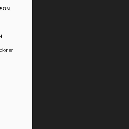
SON
,
l
cionar