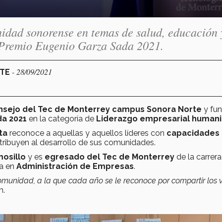
nidad sonorense en temas de salud, educación 
 Premio Eugenio Garza Sada 2021.
- 28/09/2021
RTE
nsejo del
Tec de Monterrey campus Sonora Norte
y fu
da 2021
en la categoría de
Liderazgo empresarial humani
ta
reconoce a aquellas y aquellos líderes con
capacidades
ribuyen al desarrollo de sus comunidades.
osillo
y es
egresado del Tec de Monterrey
de la carrera
ía en
Administración de Empresas
.
 comunidad, a la que cada año se le reconoce por compartir los 
n.