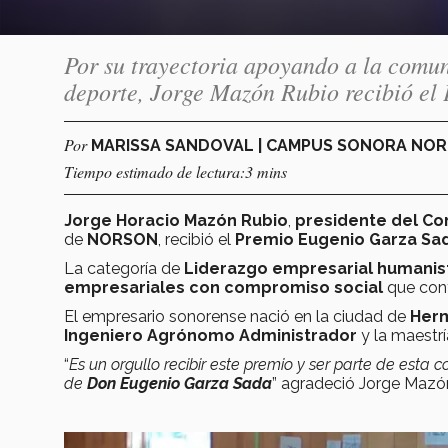
Por su trayectoria apoyando a la comu
deporte, Jorge Mazón Rubio recibió el
Por
MARISSA SANDOVAL | CAMPUS SONORA NO
Tiempo estimado de lectura:3 mins
Jorge Horacio Mazón Rubio
,
presidente del Co
de
NORSON
, recibió el
Premio Eugenio Garza Sa
La categoría de
Liderazgo empresarial humanis
empresariales con compromiso social
que cont
El empresario sonorense nació en la ciudad de
Herm
Ingeniero Agrónomo Administrador
y la maestr
“
Es un orgullo recibir este premio y ser parte de esta
de
Don Eugenio Garza Sada
” agradeció Jorge Mazó