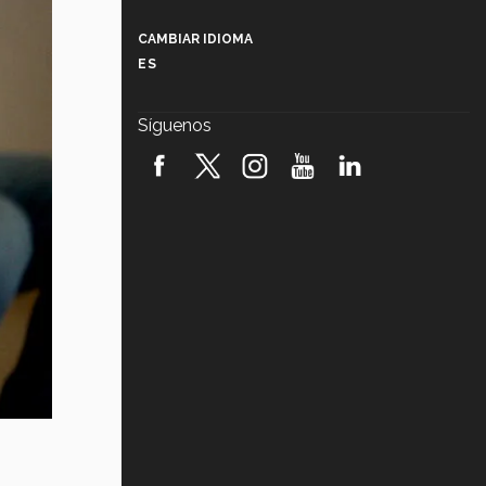
Más que un festival cultural: así es
la magia de VIBRART 2026 (video)
CAMBIAR IDIOMA
ES
Javier Guzmán: investigación con
impacto social (video)
Síguenos
¡México, en el top del mundial de
robótica FIRST 2026! (video)
Vida Tec: Pasión, disciplina y
básquetbol, con Gael Adame
(video)
¿Cómo es el Modelo Educativo
Tec? (video)
Vida Tec: Feminismo e Inteligencia
Artificial, Paola Ricaurte (video)