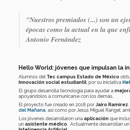
"Nuestros premiados (...) son un ej
épocas como la actual en la que enf
Antonio Fernández
Hello World: jóvenes que
impulsan la i
Alumnos del
Tec campus Estado de México
obtu
Innovación social estudiantil
, por su iniciativa
He
El grupo desarrolla tecnología para ayudar a
mejora
apoyándolos a comunicarse con los demás.
El proyecto fue creado en 2018 por
Jairo Ramírez
del Mañana
, así como por Jesús Miguel Rangel; am
Los jóvenes desarrollaron una
aplicación
que incl
un
asistente médico
. Actualmente desarrollan u
Inteligencia Artificial
.