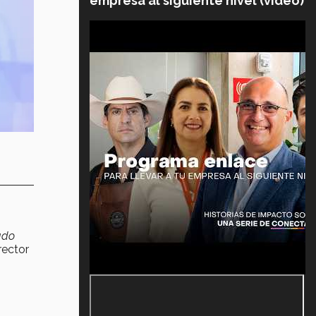
empresa al siguiente nivel (video)
ado
 rector