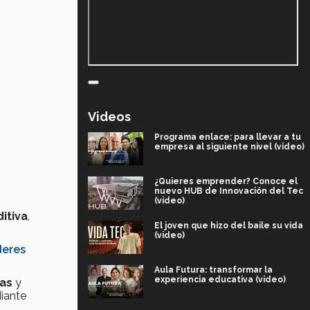
Videos
Programa enlace: para llevar a tu
empresa al siguiente nivel (video)
¿Quieres emprender? Conoce el
nuevo HUB de Innovación del Tec
(video)
itiva
,
El joven que hizo del baile su vida
(video)
deres
Aula Futura: transformar la
experiencia educativa (video)
as
y
iante