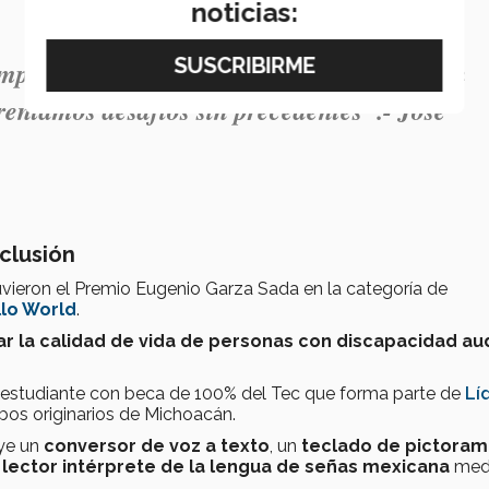
noticias:
emplo para todos nosotros, especialmente en
rentamos desafíos sin precedentes".- José
nclusión
vieron el Premio Eugenio Garza Sada en la categoría de
llo World
.
r la calidad de vida de personas con discapacidad aud
, estudiante con beca de 100% del Tec que forma parte de
Lí
bos originarios de Michoacán.
uye un
conversor de voz a texto
, un
teclado de pictoram
n
lector intérprete de la lengua de señas mexicana
med