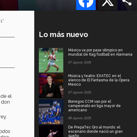
ec
Lo más nuevo
México va por pase olímpico en
mundial de flag football en Alemania
07 Agosto 2026
Música y teatro: EXATEC en el
elenco de El Fantasma de la Ópera
Mexico
07 Agosto 2026
sde el
ó don
Borregos CCM van por el
campeonato en liga mayor de
americano
ey,
06 Agosto 2026
De PrepaTec Qro al mundo: el
todos
escenario donde nació un gran
sueño