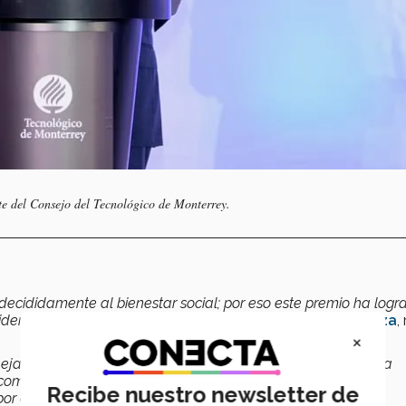
e del Consejo del Tecnológico de Monterrey.
decididamente al bienestar social; por eso este premio ha logr
iderazgo con la misma filosofía que él",
destacó
David Garza
,
×
ejado, por un lado, en Jorge Mazón, con una gran trayectoria
 como Líderes del Mañana, nos inspiran a ese mérito; y
Recibe nuestro newsletter de
bor en Oaxaca",
añadió Garza.