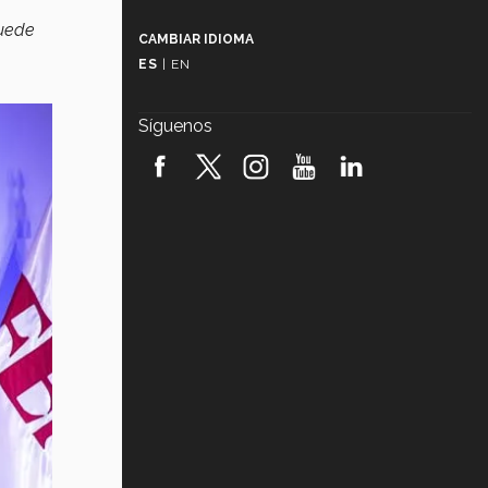
Más que un festival cultural: así es
la magia de VIBRART 2026 (video)
puede
CAMBIAR IDIOMA
ES
|
EN
Javier Guzmán: investigación con
impacto social (video)
Síguenos
¡México, en el top del mundial de
robótica FIRST 2026! (video)
Vida Tec: Pasión, disciplina y
básquetbol, con Gael Adame
(video)
¿Cómo es el Modelo Educativo
Tec? (video)
Vida Tec: Feminismo e Inteligencia
Artificial, Paola Ricaurte (video)