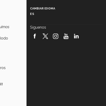
Más que un festival cultural: así es
la magia de VIBRART 2026 (video)
CAMBIAR IDIOMA
ES
Javier Guzmán: investigación con
impacto social (video)
fuimos
Síguenos
¡México, en el top del mundial de
robótica FIRST 2026! (video)
riodo
Vida Tec: Pasión, disciplina y
básquetbol, con Gael Adame
(video)
¿Cómo es el Modelo Educativo
Tec? (video)
tros
Vida Tec: Feminismo e Inteligencia
Artificial, Paola Ricaurte (video)
en