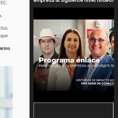
empresa al siguiente nivel (video)
TEC,
,
tus.
 que
arios