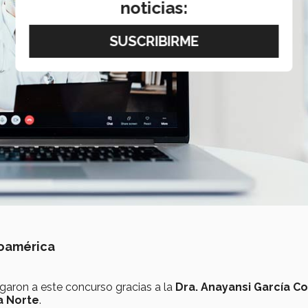
noticias:
noamérica
garon a este concurso gracias a la
Dra. Anayansi García C
 Norte
.