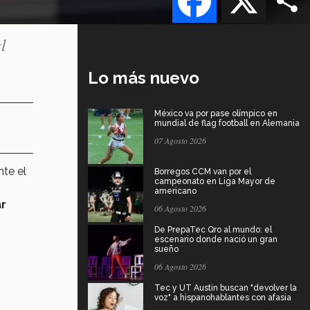
l
Lo más nuevo
México va por pase olímpico en
mundial de flag football en Alemania
07 Agosto 2026
te el
Borregos CCM van por el
campeonato en Liga Mayor de
americano
ar
06 Agosto 2026
De PrepaTec Qro al mundo: el
escenario donde nació un gran
sueño
06 Agosto 2026
Tec y UT Austin buscan "devolver la
voz" a hispanohablantes con afasia