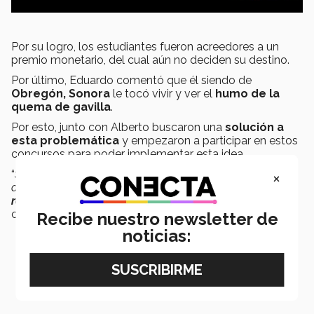
Por su logro, los estudiantes fueron acreedores a un
premio monetario, del cual aún no deciden su destino.
Por último, Eduardo comentó que él siendo de
Obregón, Sonora
le tocó vivir y ver el
humo de la
quema de gavilla
.
Por esto, junto con Alberto buscaron una
solución a
esta problemática
y empezaron a participar en estos
concursos para poder implementar esta idea.
×
“
Si se puede llegar a lograr este proyecto en la vida real
ayudaría mucho a las personas del
Valle del Yaqui
a
reducir los niveles de contaminación
que tenemos
”
concluyó.
Recibe nuestro newsletter de
noticias: