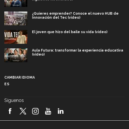
¿Quieres emprender? Conoce el nuevo HUB de
Innovación del Tec (video)
El joven que hizo del baile su vida (video)
Aula Futura: transformar la experiencia educativa
(video)
Más que un festival cultural: así es la magia de
VIBRART 2026 (video)
CAMBIAR IDIOMA
ES
Javier Guzmán: investigación con impacto social
(video)
Síguenos
¡México, en el top del mundial de robótica FIRST
2026! (video)
Vida Tec: Pasión, disciplina y básquetbol, con Gael
Adame (video)