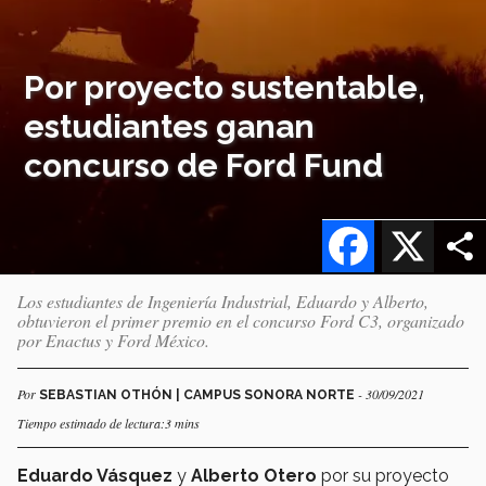
Por proyecto sustentable,
estudiantes ganan
concurso de Ford Fund
Facebook
X
Los estudiantes de Ingeniería Industrial, Eduardo y Alberto,
obtuvieron el primer premio en el concurso Ford C3, organizado
por Enactus y Ford México.
Por
- 30/09/2021
SEBASTIAN OTHÓN | CAMPUS SONORA NORTE
Tiempo estimado de lectura:3 mins
Eduardo Vásquez
y
Alberto Otero
por su proyecto