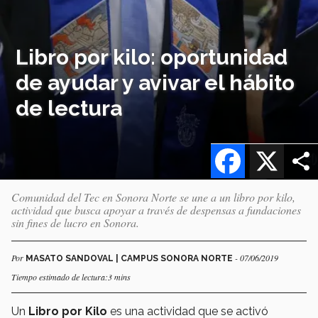
Libro por kilo: oportunidad
de ayudar y avivar el hábito
de lectura
Facebook
X
Comunidad del Tec en Sonora Norte se une a un libro por kilo,
actividad que busca apoyar a través de despensas a fundaciones
sin fines de lucro en Sonora.
Por
- 07/06/2019
MASATO SANDOVAL | CAMPUS SONORA NORTE
Tiempo estimado de lectura:3 mins
Un
Libro por Kilo
es una actividad que se activó