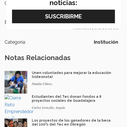
noticias:
Campus:
Sonora Norte
Etiquetas:
Campus Sonora Norte,
Sentido
Humano,
biblioteca
Categoría:
Institución
Notas Relacionadas
Unen voluntades para mejorar la educación
(videonota)
Natalia Chávez
Estudiantes del Tec donan fondos a 6
proyectos sociales de Guadalajara
Carlos González Angulo
Los proyectos de los ganadores de la beca
del 100% del Tec en Obregón