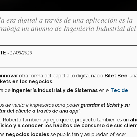
la era digital a través de una aplicación es la
 trabaja un alumno de Ingeniería Industrial del
- 21/08/2020
RTE
innova
r otra forma del papel a lo digital nació
Bilet Bee
, un
ckets en los negocios
.
era de
Ingeniería Industrial y de Sistemas
en el
Tec de
ntos de venta e impresoras para poder
guardar el ticket y su
lar del cliente a través de una app
”.
eta, Roberto también agregó que el proyecto también es un
ah
físico y a conocer los hábitos de consumo de sus clien
los
negocios locales
se publiciten y así puedan ofrecer