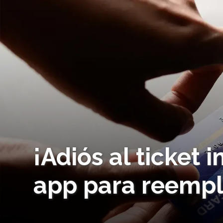
¡Adiós al ticket
app para reempl