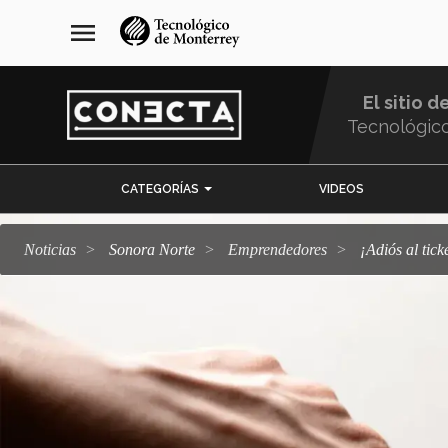
Pasar
navegación
menu
al
principal
contenido
principal
El sitio d
Tecnológic
Menu
CATEGORÍAS
VIDEOS
Comunidad
Noticias
Sonora Norte
emprendedores
¡Adiós al t