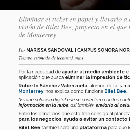
Eliminar el ticket en papel y llevarlo a 
visión de Bilet Bee, proyecto en el que
de Monterrey
Por
MARISSA SANDOVAL | CAMPUS SONORA NO
Tiempo estimado de lectura:3 mins
Por la necesidad de
ayudar al medio ambiente
e
aplicación que busca
eliminar la impresión de ti
Roberto Sánchez Valenzuela
, alumno de la carr
Monterrey
, nos explica cómo funciona
Bilet Bee
.
“
Es una solución digital que se conectará con los pu
información en la nube
, así también
enviarlo al celu
Entre los beneficios que esto trae consigo al plan
para los negocios
,
ayuda a evitar un contacto 
Bilet Bee
también será una
plataforma
para que 