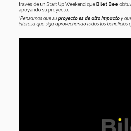
través de un Start Up Weekend que
Bilet Bee
obtuv
apoyando su proyecto.
“
Pensamos que su
proyecto es de alto impacto
y qu
interesa que siga aprovechando todos los beneficios 