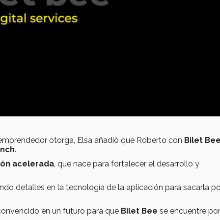
 emprendedor otorga, Elsa añadió que Roberto con
Bilet Be
unch
.
ión acelerada
, que nace para fortalecer el desarrollo y
do detalles en la tecnología de la aplicación para sacarla po
 convencido en un futuro para que
Bilet Bee
se encuentre po