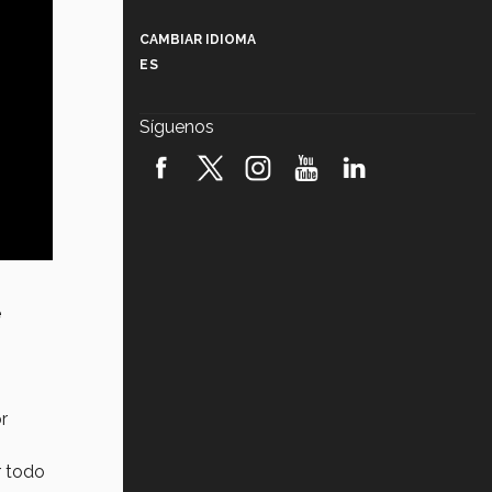
Más que un festival cultural: así es
la magia de VIBRART 2026 (video)
CAMBIAR IDIOMA
ES
Javier Guzmán: investigación con
impacto social (video)
Síguenos
¡México, en el top del mundial de
robótica FIRST 2026! (video)
Vida Tec: Pasión, disciplina y
básquetbol, con Gael Adame
(video)
¿Cómo es el Modelo Educativo
Tec? (video)
e
Vida Tec: Feminismo e Inteligencia
Artificial, Paola Ricaurte (video)
r
r todo