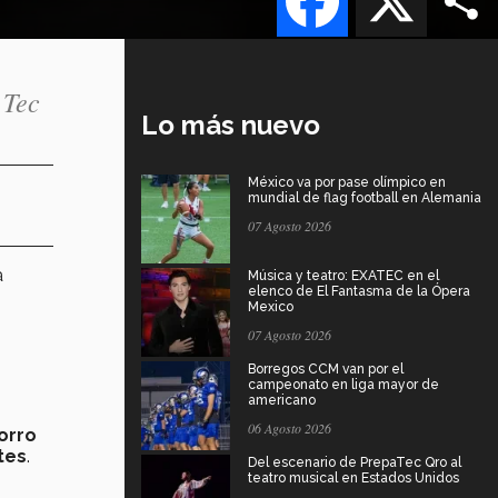
 Tec
Lo más nuevo
México va por pase olímpico en
mundial de flag football en Alemania
07 Agosto 2026
a
Música y teatro: EXATEC en el
elenco de El Fantasma de la Ópera
Mexico
07 Agosto 2026
Borregos CCM van por el
campeonato en liga mayor de
americano
06 Agosto 2026
orro
tes
.
Del escenario de PrepaTec Qro al
teatro musical en Estados Unidos