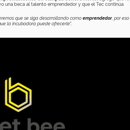
o una beca al talento emprendedor y que el Tec continúa
eremos que se siga desarrollando como
emprendedor
, por eso
que la incubadora puede ofrecerle
”.