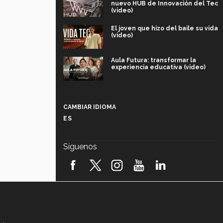
nuevo HUB de Innovación del Tec
(video)
El joven que hizo del baile su vida
(video)
Aula Futura: transformar la
experiencia educativa (video)
Más que un festival cultural: así es
la magia de VIBRART 2026 (video)
CAMBIAR IDIOMA
ES
Javier Guzmán: investigación con
impacto social (video)
Síguenos
¡México, en el top del mundial de
robótica FIRST 2026! (video)
Vida Tec: Pasión, disciplina y
básquetbol, con Gael Adame
(video)
¿Cómo es el Modelo Educativo