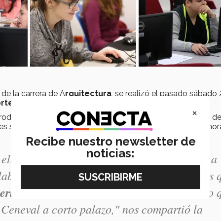
de la carrera de A
rquitectura
, se realizó el pasado sábado
rte
para las
cinco generaciones
de estudiantes.
×
produce
de repente
,
de forma imprevista
”, en el mundo de
tes se presentan
sin conocer
de un proyecto y en pocas hor
Recibe nuestro newsletter de
noticias:
e elemental de nuestra
formación
; el trabajo a
laboral, se van a presentar
situaciones
en las 
eriodo
muy corto de tiempo, entonces pienso 
l Ceneval a corto palazo," nos compartió la