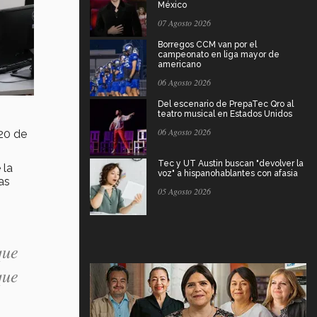
México
07 Agosto 2026
Borregos CCM van por el
campeonato en liga mayor de
americano
06 Agosto 2026
Del escenario de PrepaTec Qro al
teatro musical en Estados Unidos
06 Agosto 2026
 20 de
Tec y UT Austin buscan "devolver la
 la
voz" a hispanohablantes con afasia
as
05 Agosto 2026
que
que