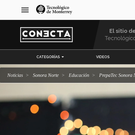
Pasar
navegación
menu
al
principal
contenido
principal
El sitio d
Tecnológic
Menu
CATEGORÍAS
VIDEOS
Comunidad
Noticias
Sonora Norte
Educación
PrepaTec Sonora 