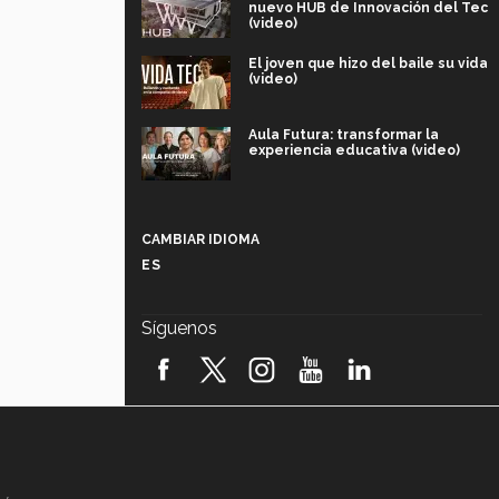
nuevo HUB de Innovación del Tec
(video)
El joven que hizo del baile su vida
(video)
Aula Futura: transformar la
experiencia educativa (video)
Más que un festival cultural: así es
la magia de VIBRART 2026 (video)
CAMBIAR IDIOMA
ES
Javier Guzmán: investigación con
impacto social (video)
Síguenos
¡México, en el top del mundial de
robótica FIRST 2026! (video)
Vida Tec: Pasión, disciplina y
básquetbol, con Gael Adame
(video)
¿Cómo es el Modelo Educativo