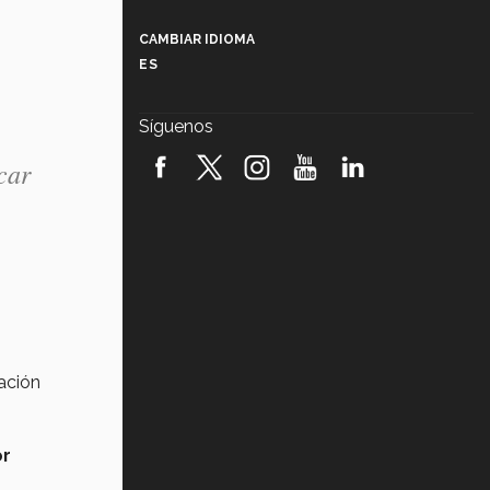
Más que un festival cultural: así es
la magia de VIBRART 2026 (video)
CAMBIAR IDIOMA
ES
Javier Guzmán: investigación con
impacto social (video)
Síguenos
¡México, en el top del mundial de
robótica FIRST 2026! (video)
car
Vida Tec: Pasión, disciplina y
básquetbol, con Gael Adame
(video)
¿Cómo es el Modelo Educativo
Tec? (video)
Vida Tec: Feminismo e Inteligencia
Artificial, Paola Ricaurte (video)
ación
r