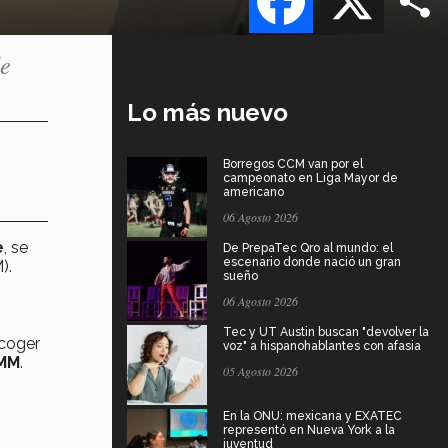
de
Lo más nuevo
Borregos CCM van por el
campeonato en Liga Mayor de
americano
06 Agosto 2026
e
, se
De PrepaTec Qro al mundo: el
escenario donde nació un gran
).
sueño
06 Agosto 2026
Tec y UT Austin buscan "devolver la
scoger
voz" a hispanohablantes con afasia
MM
.
05 Agosto 2026
En la ONU: mexicana y EXATEC
representó en Nueva York a la
juventud