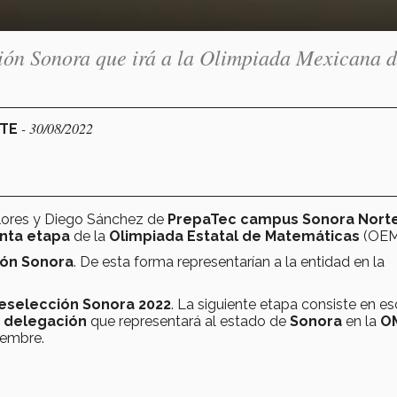
ión Sonora que irá a la Olimpiada Mexicana 
- 30/08/2022
RTE
lores y Diego Sánchez de
PrepaTec campus Sonora Nort
inta etapa
de la
Olimpiada Estatal de Matemáticas
(OEM
ón Sonora
. De esta forma representarían a la entidad en la
eselección Sonora 2022
. La siguiente etapa consiste en e
a
delegación
que representará al estado de
Sonora
en la
O
iembre.