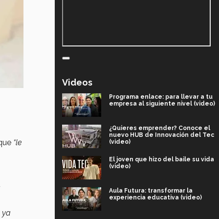
Videos
Programa enlace: para llevar a tu
empresa al siguiente nivel (video)
¿Quieres emprender? Conoce el
nuevo HUB de Innovación del Tec
 que
“le
(video)
El joven que hizo del baile su vida
(video)
Aula Futura: transformar la
experiencia educativa (video)
, ya