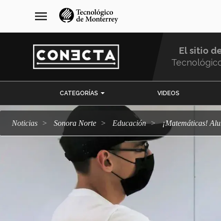
Pasar
navegación
menu
al
principal
contenido
principal
El sitio d
Tecnológic
Menu
CATEGORÍAS
VIDEOS
Comunidad
Noticias
Sonora Norte
Educación
¡Matemáticas! A