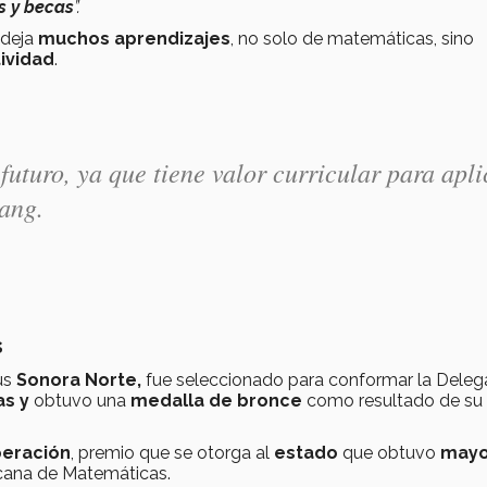
s y becas
”.
 deja
muchos aprendizajes
, no solo de matemáticas, sino
ividad
.
uturo, ya que tiene valor curricular para apli
ang.
s
us
Sonora Norte,
fue seleccionado para conformar la Deleg
as y
obtuvo una
medalla de bronce
como resultado de su
peración
, premio que se otorga al
estado
que obtuvo
mayo
cana de Matemáticas.