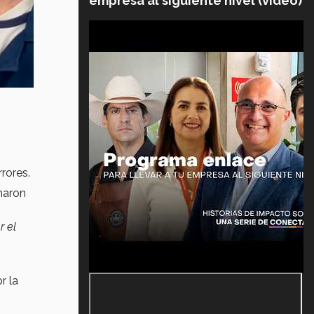
empresa al siguiente nivel (video)
rores.
naron
r el
r la