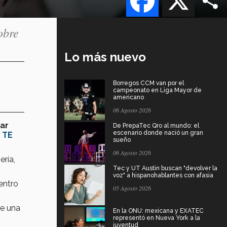
obre
Lo más nuevo
Borregos CCM van por el
campeonato en Liga Mayor de
americano
06 Agosto 2026
gar
De PrepaTec Qro al mundo: el
escenario donde nació un gran
a
TE
sueño
06 Agosto 2026
ría,
Tec y UT Austin buscan "devolver la
voz" a hispanohablantes con afasia
entro
05 Agosto 2026
de una
En la ONU: mexicana y EXATEC
representó en Nueva York a la
juventud