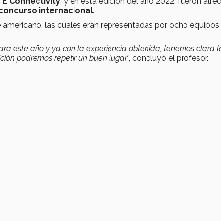
TE Connectivity
, y en esta edición del año 2022, fueron alre
concurso internacional
.
e americano, las cuales eran representadas por ocho equipos
ara este año y ya con la experiencia obtenida, tenemos clara l
ición podremos repetir un buen lugar
”, concluyó el profesor.