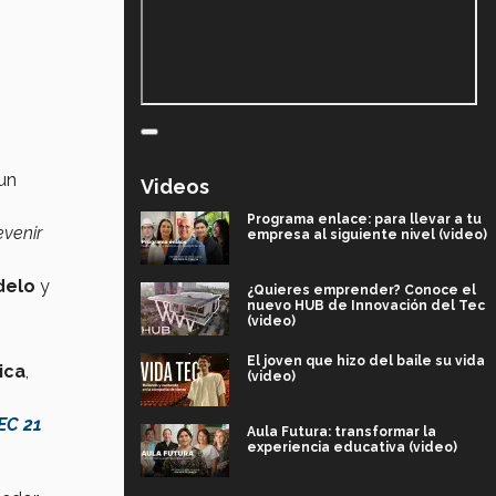
un
Videos
Programa enlace: para llevar a tu
evenir
empresa al siguiente nivel (video)
delo
y
¿Quieres emprender? Conoce el
nuevo HUB de Innovación del Tec
(video)
El joven que hizo del baile su vida
ica
,
(video)
EC 21
Aula Futura: transformar la
experiencia educativa (video)