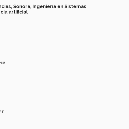
ncias,
Sonora,
Ingeniería en Sistemas
cia artificial
esa
 y