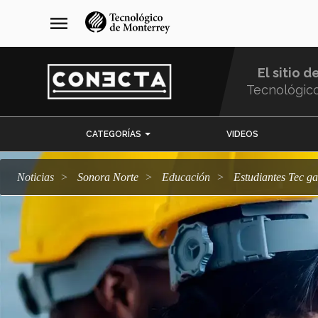
Pasar
navegación
menu
al
principal
contenido
principal
El sitio d
Tecnológic
Menu
CATEGORÍAS
VIDEOS
Comunidad
Noticias
Sonora Norte
Educación
Estudiantes Tec g