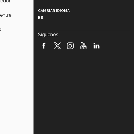
dedor
Más que un festival cultural: así es
la magia de VIBRART 2026 (video)
CAMBIAR IDIOMA
 entre
ES
Javier Guzmán: investigación con
impacto social (video)
a
Síguenos
¡México, en el top del mundial de
robótica FIRST 2026! (video)
Vida Tec: Pasión, disciplina y
básquetbol, con Gael Adame
(video)
¿Cómo es el Modelo Educativo
Tec? (video)
Vida Tec: Feminismo e Inteligencia
Artificial, Paola Ricaurte (video)