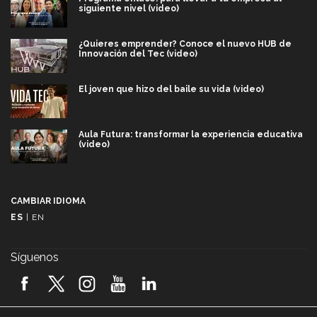
siguiente nivel (video)
¿Quieres emprender? Conoce el nuevo HUB de
Innovación del Tec (video)
El joven que hizo del baile su vida (video)
Aula Futura: transformar la experiencia educativa
(video)
Más que un festival cultural: así es la magia de
VIBRART 2026 (video)
CAMBIAR IDIOMA
ES
|
EN
Javier Guzmán: investigación con impacto social
(video)
Síguenos
¡México, en el top del mundial de robótica FIRST
2026! (video)
Vida Tec: Pasión, disciplina y básquetbol, con Gael