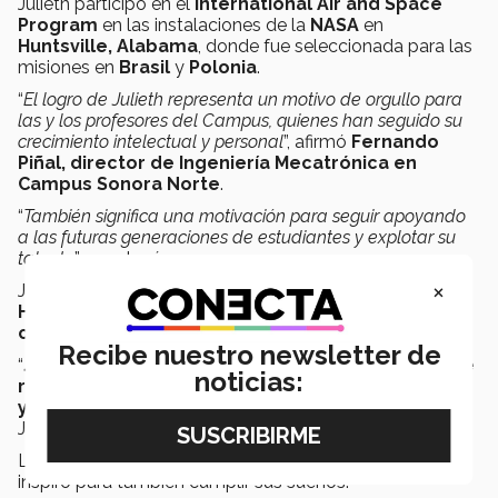
Julieth participó en el
International Air and Space
Program
en las instalaciones de la
NASA
en
Huntsville, Alabama
, donde fue seleccionada para las
misiones en
Brasil
y
Polonia
.
“
El logro de Julieth representa un motivo de orgullo para
las y los profesores del Campus, quienes han seguido su
crecimiento intelectual y personal
”, afirmó
Fernando
Piñal
,
director de Ingeniería Mecatrónica en
Campus Sonora Norte
.
“
También significa una motivación para seguir apoyando
a las futuras generaciones de estudiantes y explotar su
talento
”, concluyó.
×
Julieth afirmó que su mayor inspiración es
José
Hernández
, un
astronauta hijo de papás
campesinos migrantes
.
Recibe nuestro newsletter de
“
José soñaba desde niño ser astronauta, pero fue
noticias:
rechazado doce veces, sin embargo, no se rindió
y en el intento trece la NASA lo aceptó
”, relató
Julieth.
La estudiante comentó que al conocer su historia se
inspiró para también cumplir sus sueños.