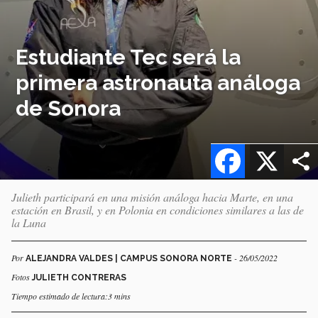
Estudiante Tec será la
primera astronauta análoga
de Sonora
Facebook
X
Julieth participará en una misión análoga hacia Marte, en una
estación en Brasil, y en Polonia en condiciones similares a las de
la Luna
Por
- 26/05/2022
ALEJANDRA VALDES | CAMPUS SONORA NORTE
Fotos
JULIETH CONTRERAS
Tiempo estimado de lectura:3 mins