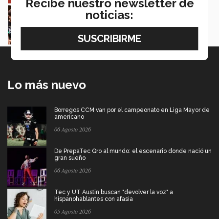
Recibe nuestro newsletter de
Estudiantes de 5 campus Tec impulsan
noticias:
proyectos en la Sierra Tarahumara
Juan José Flores Nava
Lo más nuevo
Borregos CCM van por el campeonato en Liga Mayor de
americano
06 Agosto 2026
De PrepaTec Qro al mundo: el escenario donde nació un
gran sueño
06 Agosto 2026
Tec y UT Austin buscan "devolver la voz" a
hispanohablantes con afasia
05 Agosto 2026