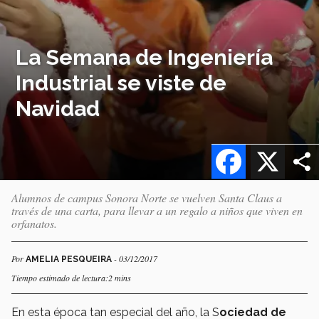
La Semana de Ingeniería
Industrial se viste de
Navidad
Facebook
X
Alumnos de campus Sonora Norte se vuelven Santa Claus a
través de una carta, para llevar a un regalo a niños que viven en
orfanatos.
Por
- 03/12/2017
AMELIA PESQUEIRA
Tiempo estimado de lectura:2 mins
En esta época tan especial del año, la S
ociedad de