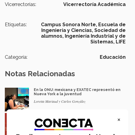
Vicerrectorías:
Vicerrectoría Académica
Etiquetas:
Campus Sonora Norte,
Escuela de
Ingeniería y Ciencias,
Sociedad de
alumnos,
Ingeniería Industrial y de
Sistemas,
LIFE
Categoría:
Educación
Notas Relacionadas
En la ONU: mexicana y EXATEC representó en
Nueva York a la juventud
Loretta Mariaud y Carlos González
Entre miles: mexicana gana beca de maestría
×
Erasmus Mundus LIVE
Natalia Croda