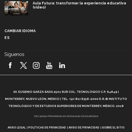
Aula Futura: transformar la experiencia educativa
(video)
Más que un festival cultural: así es la magia de
VIBRART 2026 (video)
CAMBIAR IDIOMA
ES
Javier Guzmán: investigación con impacto social
(video)
Síguenos
¡México, en el top del mundial de robótica FIRST
2026! (video)
Vida Tec: Pasión, disciplina y básquetbol, con Gael
Adame (video)
A
AV. EUGENIO GARZA SADA 2501 SUR COL. TECNOLÓGICO C.P. 64849 |
L
¿Cómo es el Modelo Educativo Tec? (video)
MONTERREY, NUEVO LEÓN, MÉXICO | TEL. +52 (81) 8358-2000 D.R.© INSTITUTO
TECNOLÓGICO Y DE ESTUDIOS SUPERIORES DE MONTERREY, MÉXICO. 2018
Vida Tec: Feminismo e Inteligencia Artificial, Paola
*DEC-520912 PROGRAMAS EN MODALIDAD ESCOLARIZADA.
Ricaurte (video)
AVISO LEGAL
POLÍTICAS DE PRIVACIDAD
AVISO DE PRIVACIDAD
SOBRE EL SITIO