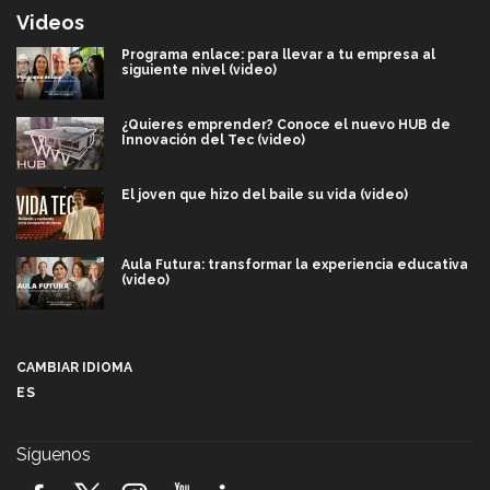
Videos
Programa enlace: para llevar a tu empresa al
siguiente nivel (video)
¿Quieres emprender? Conoce el nuevo HUB de
Innovación del Tec (video)
El joven que hizo del baile su vida (video)
Aula Futura: transformar la experiencia educativa
(video)
Más que un festival cultural: así es la magia de
VIBRART 2026 (video)
CAMBIAR IDIOMA
ES
Javier Guzmán: investigación con impacto social
(video)
Síguenos
¡México, en el top del mundial de robótica FIRST
2026! (video)