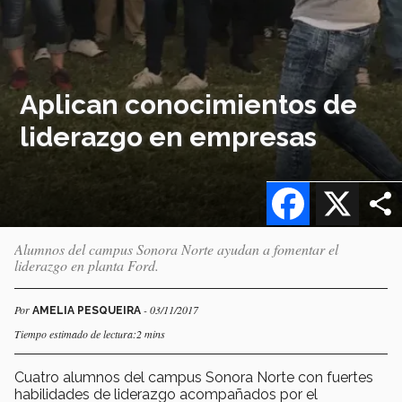
Aplican conocimientos de
liderazgo en empresas
Facebook
X
Alumnos del campus Sonora Norte ayudan a fomentar el
liderazgo en planta Ford.
Por
- 03/11/2017
AMELIA PESQUEIRA
Tiempo estimado de lectura:2 mins
Cuatro alumnos del campus Sonora Norte con fuertes
habilidades de liderazgo acompañados por el