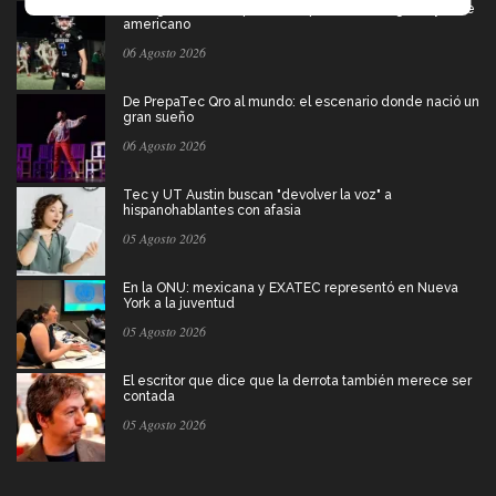
Borregos CCM van por el campeonato en Liga Mayor de
americano
06 Agosto 2026
De PrepaTec Qro al mundo: el escenario donde nació un
gran sueño
06 Agosto 2026
Tec y UT Austin buscan "devolver la voz" a
hispanohablantes con afasia
05 Agosto 2026
En la ONU: mexicana y EXATEC representó en Nueva
York a la juventud
05 Agosto 2026
El escritor que dice que la derrota también merece ser
contada
05 Agosto 2026