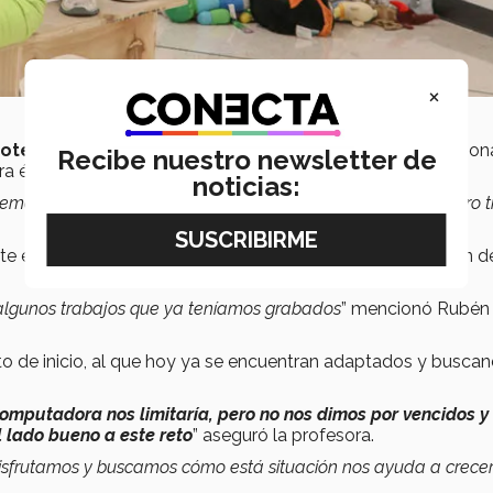
×
dotecnia y Comunicación
compartió sentirse muy emocio
Recibe nuestro newsletter de
a él.
noticias:
mos topado con una gran oportunidad de compartir nuestro t
 el encuentro, este año de manera digital por la situación de
algunos trabajos que ya teníamos grabados
” mencionó Rubén
eto de inicio, al que hoy ya se encuentran adaptados y buscan
 computadora nos limitaría, pero no nos dimos por vencidos y
 lado bueno a este reto
” aseguró la profesora.
isfrutamos y buscamos cómo está situación nos ayuda a crece