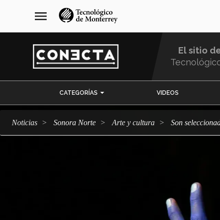
Pasar
navegación
menu
al
principal
contenido
principal
El sitio d
Tecnológic
Menu
CATEGORÍAS
VIDEOS
Comunidad
Noticias
Sonora Norte
arte y cultura
Son selecciona