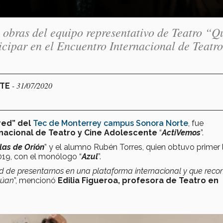
 obras del equipo representativo de Teatro “Q
icipar en el Encuentro Internacional de Teatro
- 31/07/2020
RTE
red” del
Tec de Monterrey campus Sonora Norte
, fue
nacional de Teatro y Cine Adolescente
“
ActiVemos
”.
llas de Orión
” y el alumno Rubén Torres, quien obtuvo primer 
2019, con el monólogo “
Azul
”.
d de presentarnos en una plataforma internacional y que rec
ctúan
”, mencionó
Edilia Figueroa, profesora de Teatro en