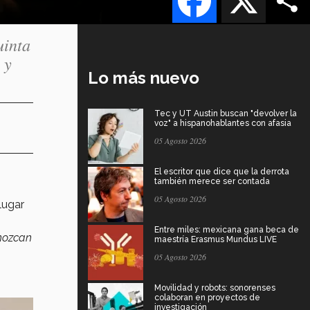
uinta
 y
Lo más nuevo
Tec y UT Austin buscan "devolver la
voz" a hispanohablantes con afasia
05 Agosto 2026
El escritor que dice que la derrota
también merece ser contada
05 Agosto 2026
lugar
Entre miles: mexicana gana beca de
onozcan
maestría Erasmus Mundus LIVE
05 Agosto 2026
Movilidad y robots: sonorenses
colaboran en proyectos de
investigación