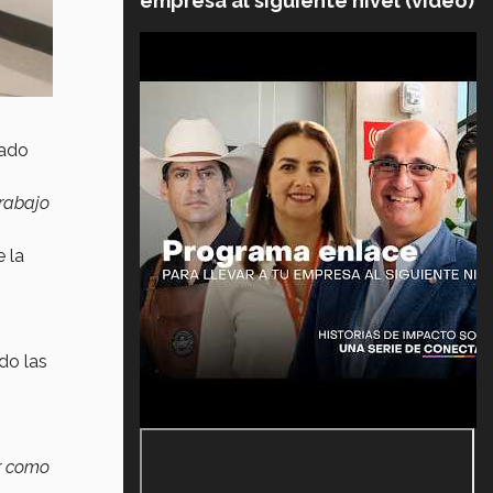
empresa al siguiente nivel (video)
nado
rabajo
 la
do las
r como