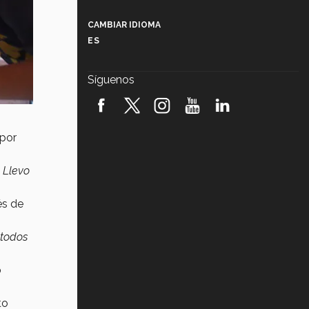
Más que un festival cultural: así es
la magia de VIBRART 2026 (video)
CAMBIAR IDIOMA
ES
Javier Guzmán: investigación con
impacto social (video)
Síguenos
¡México, en el top del mundial de
robótica FIRST 2026! (video)
por
Vida Tec: Pasión, disciplina y
básquetbol, con Gael Adame
(video)
. Llevo
¿Cómo es el Modelo Educativo
Tec? (video)
és de
Vida Tec: Feminismo e Inteligencia
Artificial, Paola Ricaurte (video)
 todos
o
to