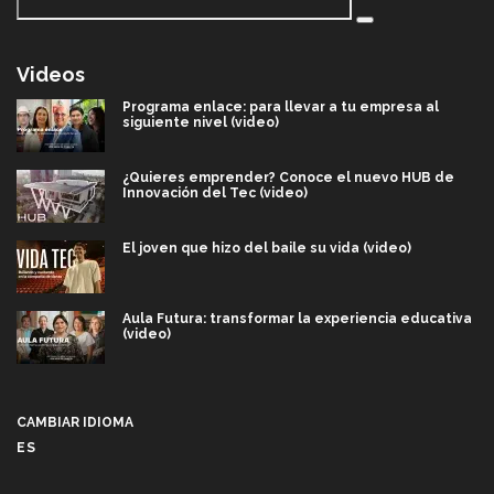
Videos
Programa enlace: para llevar a tu empresa al
siguiente nivel (video)
¿Quieres emprender? Conoce el nuevo HUB de
Innovación del Tec (video)
El joven que hizo del baile su vida (video)
Aula Futura: transformar la experiencia educativa
(video)
Más que un festival cultural: así es la magia de
VIBRART 2026 (video)
CAMBIAR IDIOMA
ES
Javier Guzmán: investigación con impacto social
(video)