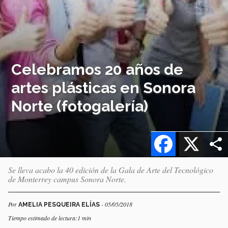
Celebramos 20 años de
artes plásticas en Sonora
Norte (fotogalería)
Facebook
X
Se lleva acabo la 40 edición de la Gala de Arte del Tecnológico
de Monterrey campus Sonora Norte.
Por
- 05/05/2018
AMELIA PESQUEIRA ELÍAS
Tiempo estimado de lectura:1 min