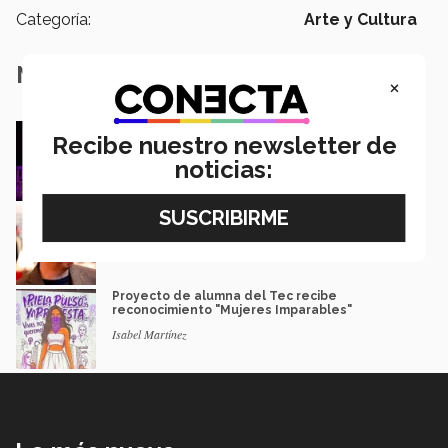
Categoría:
Arte y Cultura
Notas Relacionadas
×
De PrepaTec Qro al mundo: el escenario
Recibe nuestro newsletter de
donde nació un gran sueño
noticias:
Rafael Luna
El escritor que dice que la derrota también
merece ser contada
Gerardo Villarreal
Proyecto de alumna del Tec recibe
reconocimiento "Mujeres Imparables"
Isabel Martínez