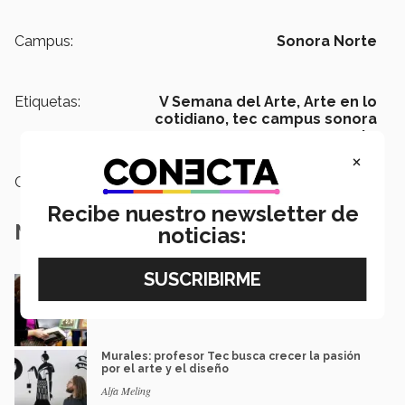
Campus:
Sonora Norte
Etiquetas:
V Semana del Arte,
Arte en lo
cotidiano,
tec campus sonora
norte
×
Categoría:
Arte y Cultura
Recibe nuestro newsletter de
Notas Relacionadas
noticias:
FIL Monterrey 2024: celebración literaria con
enfoque ambiental
Luis Mario García
Murales: profesor Tec busca crecer la pasión
por el arte y el diseño
Alfa Meling