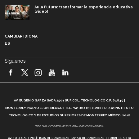
Aula Futura: transformar la experiencia educativa
(video)
Más que un festival cultural: así es la magia de
VIBRART 2026 (video)
CAMBIAR IDIOMA
ES
Javier Guzmán: investigación con impacto social
(video)
Síguenos
¡México, en el top del mundial de robótica FIRST
2026! (video)
Vida Tec: Pasión, disciplina y básquetbol, con Gael
Adame (video)
A
AV. EUGENIO GARZA SADA 2501 SUR COL. TECNOLÓGICO C.P. 64849 |
L
¿Cómo es el Modelo Educativo Tec? (video)
MONTERREY, NUEVO LEÓN, MÉXICO | TEL. +52 (81) 8358-2000 D.R.© INSTITUTO
TECNOLÓGICO Y DE ESTUDIOS SUPERIORES DE MONTERREY, MÉXICO. 2018
Vida Tec: Feminismo e Inteligencia Artificial, Paola
*DEC-520912 PROGRAMAS EN MODALIDAD ESCOLARIZADA.
Ricaurte (video)
AVISO LEGAL
POLÍTICAS DE PRIVACIDAD
AVISO DE PRIVACIDAD
SOBRE EL SITIO