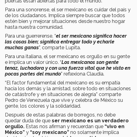
puertas están abiertas para todo el mundo.
Para una sonorense, el ser mexicano es cuidar del país y
de los ciudadanos. Implica siempre buscar que todos
estén bien y mejorar situaciones desde nuestro hogar
hasta nuestra comunidad.
Para una guerrerense, “
el ser mexicano significa hacer
las cosas bien; significa entregar todo y echarle
muchas ganas
”, comparte Lupita.
Para una italiana, el ser mexicano es orgullo en su gente
e implica un valor único. “
Los mexicanos son gente
tenaz, luchadora y con una fuerza vital que he visto en
pocas partes del mundo
” reflexiona Claudia.
“El factor fundamental del mexicano es su empatía
hacía los demás y la amistad, sobre todo en situaciones
de catástrofe y en situaciones de alegría” comparte
Pedro de Venezuela que vive y celebra de México su
gente, los colores y la solidaridad.
Después de estas palabras de borregos, no debe
quedar duda de que
ser mexicano es un verdadero
orgullo.
Estas nos afirman y recuerdan que
“vivo en
México”
y
“soy mexicano”
no solamente implica