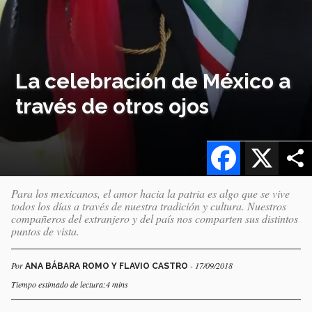
La celebración de México a
través de otros ojos
Facebook
X
Para los mexicanos, el amor hacia la patria es algo que se vive
todos los días a través de nuestra tradición y cultura. Nuestros
compañeros del extranjero y del país nos comparten sus distintos
puntos de vista.
Por
- 17/09/2018
ANA BÁBARA ROMO Y FLAVIO CASTRO
Tiempo estimado de lectura:4 mins