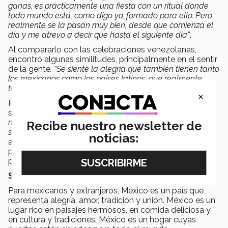
ganas, es prácticamente una fiesta con un ritual donde
todo mundo está, como digo yo, formado para ello. Pero
realmente se la pasan muy bien, desde que comienza el
día y me atrevo a decir que hasta el siguiente día”
.
Al compararlo con las celebraciones venezolanas,
encontró algunas similitudes, principalmente en el sentir
de la gente
. “Se siente la alegría que también tienen tanto
los mexicanos como los países latinos, que realmente
tienden a sentir mucho orgullo por su país”.
×
Por su parte, Claudia nos compartió haber sentido un
shock cultural durante sus primeros eventos cívicos
“En
mi país, debido al pasado, los festejos del día de la patria
Recibe nuestro newsletter de
son muy sobrios, nada de grandes ceremonias”.
Cuatro
noticias:
años en México le han permitido comprender
profundamente las diferentes formas en que las
personas demuestran el respeto a su nación.
Ser mexicano es más que nacer en México.
Para mexicanos y extranjeros, México es un país que
representa alegría, amor, tradición y unión. México es un
lugar rico en paisajes hermosos, en comida deliciosa y
en cultura y tradiciones. México es un hogar cuyas