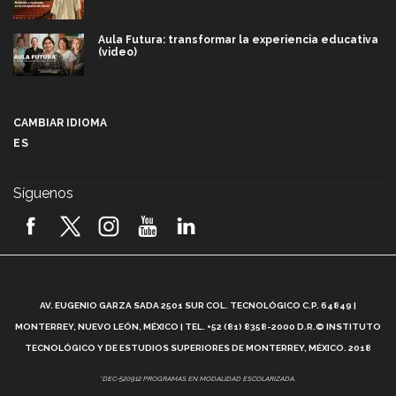
Aula Futura: transformar la experiencia educativa
(video)
Más que un festival cultural: así es la magia de
VIBRART 2026 (video)
CAMBIAR IDIOMA
ES
Javier Guzmán: investigación con impacto social
(video)
Síguenos
¡México, en el top del mundial de robótica FIRST
2026! (video)
Vida Tec: Pasión, disciplina y básquetbol, con Gael
Adame (video)
A
AV. EUGENIO GARZA SADA 2501 SUR COL. TECNOLÓGICO C.P. 64849 |
L
¿Cómo es el Modelo Educativo Tec? (video)
MONTERREY, NUEVO LEÓN, MÉXICO | TEL. +52 (81) 8358-2000 D.R.© INSTITUTO
TECNOLÓGICO Y DE ESTUDIOS SUPERIORES DE MONTERREY, MÉXICO. 2018
Vida Tec: Feminismo e Inteligencia Artificial, Paola
*DEC-520912 PROGRAMAS EN MODALIDAD ESCOLARIZADA.
Ricaurte (video)