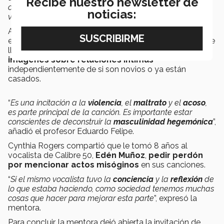
Recibe nuestro newsletter de
canción, tanto física como emocional, pero, sobre todo,
noticias:
violencia sexual”
.
Añadió que la canción describe un
acto de
violación
;
el uso del celular cuando la mujer no esta de acuerdo se
llama
pornoverganza
, que es
divulgar videos e
imágenes sobre relaciones íntimas
independientemente de si son novios o ya están
casados.
“
Es una incitación a la
violencia
, el
maltrato
y el
acoso
,
es parte principal de la canción. Es importante estar
conscientes de deconstruir la
masculinidad hegemónica
”,
añadió el profesor Eduardo Felipe.
Cynthia Rogers compartió que le tomó 8 años al
vocalista de Calibre 50,
Edén Muñoz
,
pedir perdón
por mencionar actos misóginos
en sus canciones.
“
Si el mismo vocalista tuvo la
conciencia
y la
reflexión
de
lo que estaba haciendo, como sociedad tenemos muchas
cosas que hacer para mejorar esta parte
”, expresó la
mentora.
Para concluir, la mentora dejó abierta la invitación de