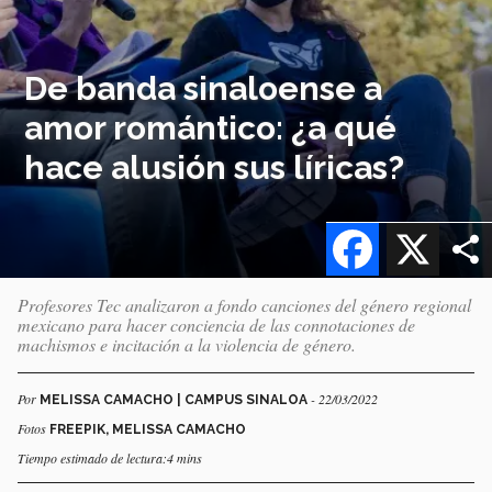
De banda sinaloense a
amor romántico: ¿a qué
hace alusión sus líricas?
Facebook
X
Profesores Tec analizaron a fondo canciones del género regional
mexicano para hacer conciencia de las connotaciones de
machismos e incitación a la violencia de género.
Por
- 22/03/2022
MELISSA CAMACHO | CAMPUS SINALOA
Fotos
FREEPIK, MELISSA CAMACHO
Tiempo estimado de lectura:4 mins