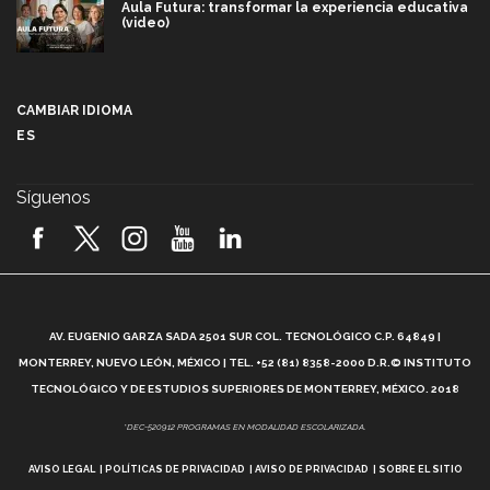
Aula Futura: transformar la experiencia educativa
(video)
Más que un festival cultural: así es la magia de
VIBRART 2026 (video)
CAMBIAR IDIOMA
ES
Javier Guzmán: investigación con impacto social
(video)
Síguenos
¡México, en el top del mundial de robótica FIRST
2026! (video)
Vida Tec: Pasión, disciplina y básquetbol, con Gael
Adame (video)
A
AV. EUGENIO GARZA SADA 2501 SUR COL. TECNOLÓGICO C.P. 64849 |
L
¿Cómo es el Modelo Educativo Tec? (video)
MONTERREY, NUEVO LEÓN, MÉXICO | TEL. +52 (81) 8358-2000 D.R.© INSTITUTO
TECNOLÓGICO Y DE ESTUDIOS SUPERIORES DE MONTERREY, MÉXICO. 2018
Vida Tec: Feminismo e Inteligencia Artificial, Paola
*DEC-520912 PROGRAMAS EN MODALIDAD ESCOLARIZADA.
Ricaurte (video)
AVISO LEGAL
POLÍTICAS DE PRIVACIDAD
AVISO DE PRIVACIDAD
SOBRE EL SITIO