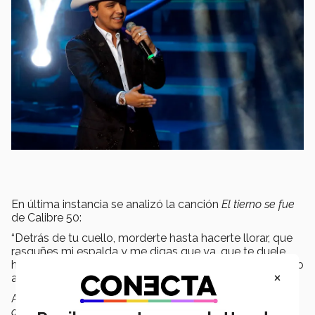
En última instancia se analizó la canción
El tierno se fue
de Calibre 50:
“Detrás de tu cuello, morderte hasta hacerte llorar, que
rasguñes mi espalda y me digas que ya, que te duele
hasta el alma y no puedas más, mientras grabo un vídeo
×
así con mi celular”.
Además, la profesora Meraz comparte:
“La letra es muy
agresiva,
la
violencia
hacia las
mujeres
es clara en esta