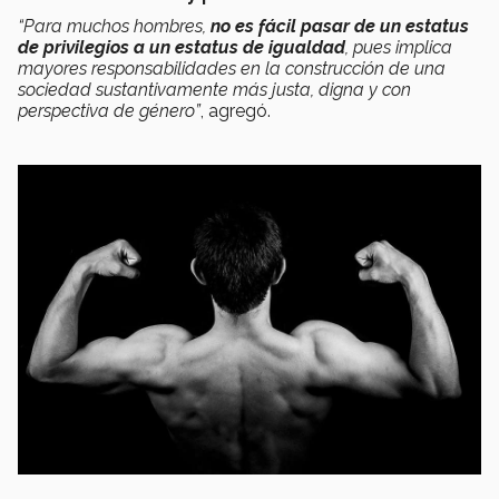
“Para muchos hombres,
no es fácil pasar de un estatus
de privilegios a un estatus de igualdad
, pues implica
mayores responsabilidades en la construcción de una
sociedad sustantivamente más justa, digna y con
perspectiva de género”
, agregó.