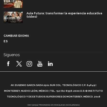
Aula Futura: transformar la experiencia educativa
(video)
Más que un festival cultural: así es la magia de
VIBRART 2026 (video)
CAMBIAR IDIOMA
ES
Javier Guzmán: investigación con impacto social
(video)
Síguenos
¡México, en el top del mundial de robótica FIRST
2026! (video)
Vida Tec: Pasión, disciplina y básquetbol, con Gael
Adame (video)
A
AV. EUGENIO GARZA SADA 2501 SUR COL. TECNOLÓGICO C.P. 64849 |
L
¿Cómo es el Modelo Educativo Tec? (video)
MONTERREY, NUEVO LEÓN, MÉXICO | TEL. +52 (81) 8358-2000 D.R.© INSTITUTO
TECNOLÓGICO Y DE ESTUDIOS SUPERIORES DE MONTERREY, MÉXICO. 2018
Vida Tec: Feminismo e Inteligencia Artificial, Paola
*DEC-520912 PROGRAMAS EN MODALIDAD ESCOLARIZADA.