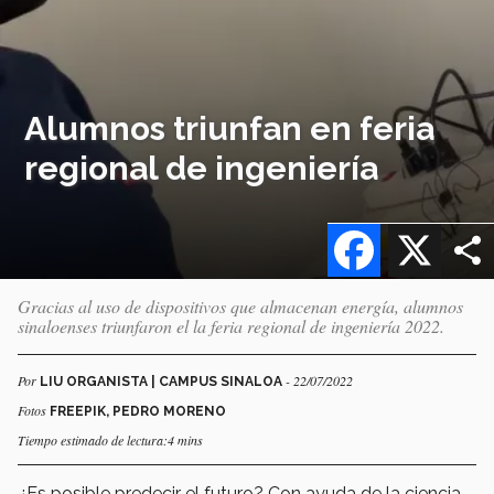
Alumnos triunfan en feria
regional de ingeniería
Facebook
X
Gracias al uso de dispositivos que almacenan energía, alumnos
sinaloenses triunfaron el la feria regional de ingeniería 2022.
Por
- 22/07/2022
LIU ORGANISTA | CAMPUS SINALOA
Fotos
FREEPIK, PEDRO MORENO
Tiempo estimado de lectura:4 mins
¿Es posible predecir el futuro? Con ayuda de la ciencia,