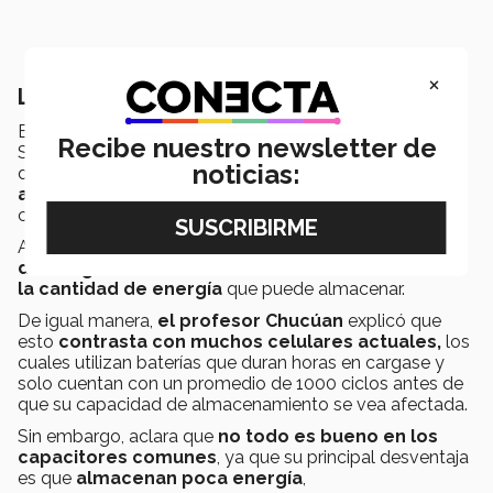
×
Los supercapacitores y el uso de energía
El profesor del área de ingenierías de campus
Recibe nuestro newsletter de
Sinaloa,
Edgar Chucúan
, quién los acompañó en el
noticias:
desarollo del proyecto, explicó que una opción de
almacenamiento de energía eléctrica
son los
capacitores.
Además, destaca que
pueden cargarse y
descargase millones de veces sin ver disminuida
la cantidad de energía
que puede almacenar.
De igual manera,
el profesor Chucúan
explicó que
esto
contrasta con muchos celulares actuales,
los
cuales utilizan baterías que duran horas en cargase y
solo cuentan con un promedio de 1000 ciclos antes de
que su capacidad de almacenamiento se vea afectada.
Sin embargo, aclara que
no todo es bueno en los
capacitores comunes
, ya que su principal desventaja
es que
almacenan poca energía
,