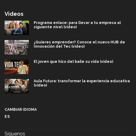
Videos
Programa enlace: para llevar a tu empresa al
siguiente nivel (video)
¿Quieres emprender? Conoce el nuevo HUB de
Innovación del Tec (video)
El joven que hizo del baile su vida (video)
Aula Futura: transformar la experiencia educativa
(video)
Más que un festival cultural: así es la magia de
VIBRART 2026 (video)
CAMBIAR IDIOMA
ES
Javier Guzmán: investigación con impacto social
(video)
Síguenos