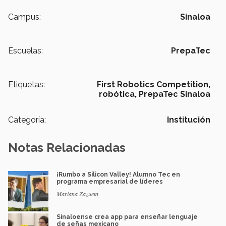
Campus:
Sinaloa
Escuelas:
PrepaTec
Etiquetas:
First Robotics Competition,
robótica,
PrepaTec Sinaloa
Categoría:
Institución
Notas Relacionadas
¡Rumbo a Silicon Valley! Alumno Tec en
programa empresarial de líderes
Mariana Zazueta
Sinaloense crea app para enseñar lenguaje
de señas mexicano