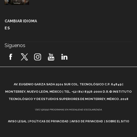
Más que un festival cultural: así es la magia de
VIBRART 2026 (video)
CAMBIAR IDIOMA
ES
Javier Guzmán: investigación con impacto social
(video)
Síguenos
¡México, en el top del mundial de robótica FIRST
2026! (video)
Vida Tec: Pasión, disciplina y básquetbol, con Gael
Adame (video)
A
AV. EUGENIO GARZA SADA 2501 SUR COL. TECNOLÓGICO C.P. 64849 |
L
¿Cómo es el Modelo Educativo Tec? (video)
MONTERREY, NUEVO LEÓN, MÉXICO | TEL. +52 (81) 8358-2000 D.R.© INSTITUTO
TECNOLÓGICO Y DE ESTUDIOS SUPERIORES DE MONTERREY, MÉXICO. 2018
Vida Tec: Feminismo e Inteligencia Artificial, Paola
*DEC-520912 PROGRAMAS EN MODALIDAD ESCOLARIZADA.
Ricaurte (video)
AVISO LEGAL
POLÍTICAS DE PRIVACIDAD
AVISO DE PRIVACIDAD
SOBRE EL SITIO