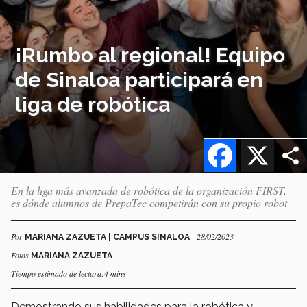
¡Rumbo al regional! Equipo
de Sinaloa participará en
liga de robótica
Facebook
X
En la liga más avanzada de robótica de la organización FIRST,
es dónde alumnos de PrepaTec competirán con su propio robot
Por
- 28/02/2023
MARIANA ZAZUETA | CAMPUS SINALOA
Fotos
MARIANA ZAZUETA
Tiempo estimado de lectura:4 mins
Demostrando sus habilidades para la robótica y