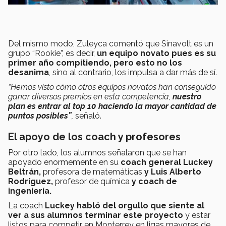
Del mismo modo, Zuleyca comentó que Sinavolt es un
grupo “Rookie”, es decir,
un equipo novato pues es su
primer año compitiendo, pero esto no los
desanima
, sino al contrario, los impulsa a dar más de sí.
“Hemos visto cómo otros equipos novatos han conseguido
ganar diversos premios en esta competencia,
nuestro
plan es entrar al top 10 haciendo la mayor cantidad de
puntos posibles”
,
señaló.
El apoyo de los coach y profesores
Por otro lado, los alumnos señalaron que se han
apoyado enormemente en su
coach general Luckey
Beltrán,
profesora de matemáticas
y Luis Alberto
Rodríguez,
profesor de química
y coach de
ingeniería.
La coach
Luckey habló del orgullo que siente al
ver a sus alumnos terminar este proyecto
y estar
listos para competir en Monterrey en ligas mayores de