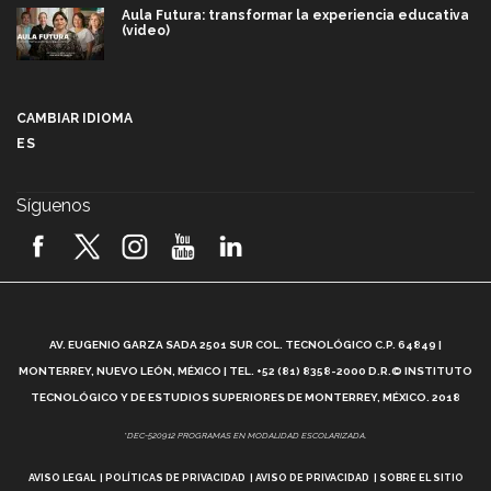
Aula Futura: transformar la experiencia educativa
(video)
Más que un festival cultural: así es la magia de
VIBRART 2026 (video)
CAMBIAR IDIOMA
ES
Javier Guzmán: investigación con impacto social
(video)
Síguenos
¡México, en el top del mundial de robótica FIRST
2026! (video)
Vida Tec: Pasión, disciplina y básquetbol, con Gael
Adame (video)
A
AV. EUGENIO GARZA SADA 2501 SUR COL. TECNOLÓGICO C.P. 64849 |
L
¿Cómo es el Modelo Educativo Tec? (video)
MONTERREY, NUEVO LEÓN, MÉXICO | TEL. +52 (81) 8358-2000 D.R.© INSTITUTO
TECNOLÓGICO Y DE ESTUDIOS SUPERIORES DE MONTERREY, MÉXICO. 2018
Vida Tec: Feminismo e Inteligencia Artificial, Paola
*DEC-520912 PROGRAMAS EN MODALIDAD ESCOLARIZADA.
Ricaurte (video)
AVISO LEGAL
POLÍTICAS DE PRIVACIDAD
AVISO DE PRIVACIDAD
SOBRE EL SITIO