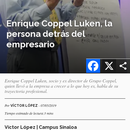
Enrique Coppel Luken, la
persona detrás del
empresario
Facebook
X
Enrique Coppel Luken, socio y ex director de Grupo Coppel,
quien llevó a la empresa a crecer a lo que hoy es, habla de su
trayectoria profesional.
Por
- 07/05/2019
VÍCTOR LÓPEZ
Tiempo estimado de lectura:3 mins
Víctor López | Campus Sinaloa