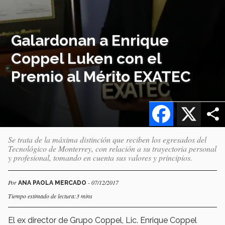
Galardonan a Enrique
Coppel Luken con el
Premio al Mérito EXATEC
Facebook
X
Se trata de la máxima distinción que reciben los egresados del
Tecnológico de Monterrey, con relación a su trayectoria personal
y profesional, tomando en cuenta sus valores y principios.
Por
- 07/12/2017
ANA PAOLA MERCADO
Tiempo estimado de lectura:3 mins
El ex director de Grupo Coppel, Lic. Enrique Coppel