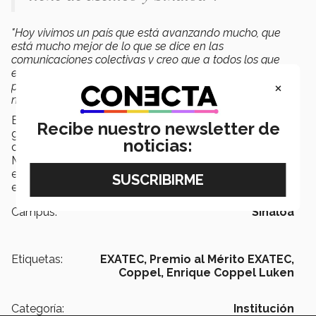
"Hoy vivimos un país que está avanzando mucho, que
está mucho mejor de lo que se dice en las
comunicaciones colectivas y creo que a todos los que
estamos aquí, nos corresponde hacer un mayor esfuerzo
×
para ver todo lo positivo que se tiene y no nada más lo
negativo
", culminó.
En el evento, además de familiares y amigos del
Recibe nuestro newsletter de
galardonado, estuvieron presentes Consejeros del Tec
noticias:
de Monterrey en Campus Sinaloa, exgalardonado del
Mérito EXATEC en el 2013, Lic. Javier Díaz de la Vega, y
en el 2014; Ing. José Enrique Rodarte Salazar,
empresarios y egresados de la Institución.
Campus:
Sinaloa
Etiquetas:
EXATEC,
Premio al Mérito EXATEC,
Coppel,
Enrique Coppel Luken
Categoría:
Institución