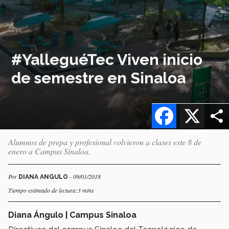
#YalleguéTec Viven inicio
de semestre en Sinaloa
Facebook
X
Alumnos de prepa y profesional volvieron a clases este 8 de
enero a Campus Sinaloa.
Por
- 09/01/2018
DIANA ANGULO
Tiempo estimado de lectura:3 mins
Diana Ángulo | Campus Sinaloa