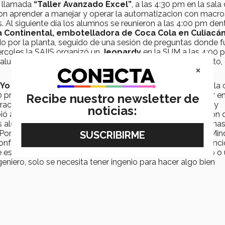
d llamada
“Taller Avanzado Excel”
, a las 4:30 pm en la sala
ron aprender a manejar y operar la automatizacion con macro
. Al siguiente día los alumnos se reunieron a las 4:00 pm den
a Continental, embotelladora de Coca Cola en Culiacá
do por la planta, seguido de una sesión de preguntas donde 
rcoles la SAIIS organizó un
Jeopardy
en la SUM a las 4:00 
lumnos aprendían y se divirtieron con retos como el gallito, 
×
o Industrial”
, evento que se llevó a cabo en la plaza de la 
5:30 pm. El primer conferencista fue Alonso Payán, TEDTalker e
Recibe nuestro newsletter de
ción Maker”, informando a los asistentes de las ventajas y
noticias:
ió al escenario Alan Sifuentes quien habló de “Optimización 
s alumnos a cómo llevar una buena relación con las personas
Por último el ingeniero Fernando Mendivil, CEO de AmpleMin
onferencia “Yo quería ser abogado” la cual mantuvo la atenc
 es más importante el saber trabajar que ser un empleado o
eniero, solo se necesita tener ingenio para hacer algo bien