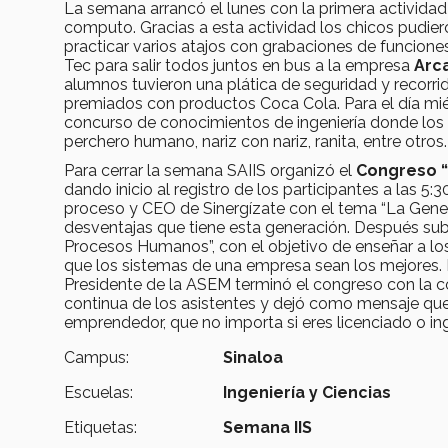
La semana arrancó el lunes con la primera activida
computo. Gracias a esta actividad los chicos pudie
practicar varios atajos con grabaciones de funciones
Tec para salir todos juntos en bus a la empresa
Arc
alumnos tuvieron una plática de seguridad y recorri
premiados con productos Coca Cola. Para el día mié
concurso de conocimientos de ingeniería donde los a
perchero humano, nariz con nariz, ranita, entre otros.
Para cerrar la semana SAIIS organizó el
Congreso “Y
dando inicio al registro de los participantes a las 
proceso y CEO de Sinergízate con el tema “La Genera
desventajas que tiene esta generación. Después sub
Procesos Humanos”, con el objetivo de enseñar a lo
que los sistemas de una empresa sean los mejores. 
Presidente de la ASEM terminó el congreso con la c
continua de los asistentes y dejó como mensaje que
emprendedor, que no importa si eres licenciado o ing
Campus:
Sinaloa
Escuelas:
Ingeniería y Ciencias
Etiquetas:
Semana IIS