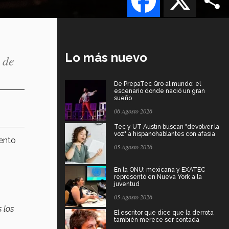
Lo más nuevo
 de
De PrepaTec Qro al mundo: el
escenario donde nació un gran
sueño
06 Agosto 2026
Tec y UT Austin buscan "devolver la
voz" a hispanohablantes con afasia
vento
05 Agosto 2026
En la ONU: mexicana y EXATEC
representó en Nueva York a la
juventud
05 Agosto 2026
 los
El escritor que dice que la derrota
también merece ser contada