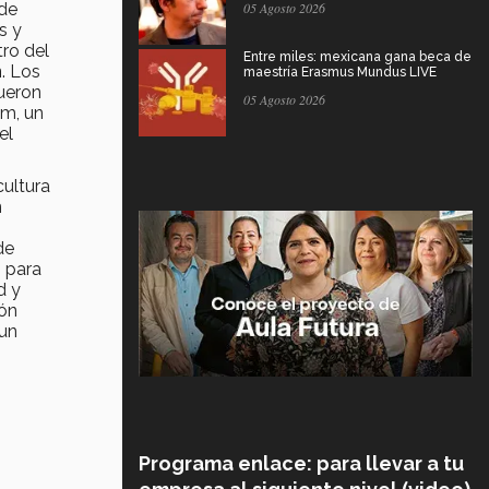
 de
05 Agosto 2026
s y
tro del
Entre miles: mexicana gana beca de
n
. Los
maestría Erasmus Mundus LIVE
fueron
05 Agosto 2026
pm, un
el
cultura
n
de
 para
d y
ión
 un
Programa enlace: para llevar a tu