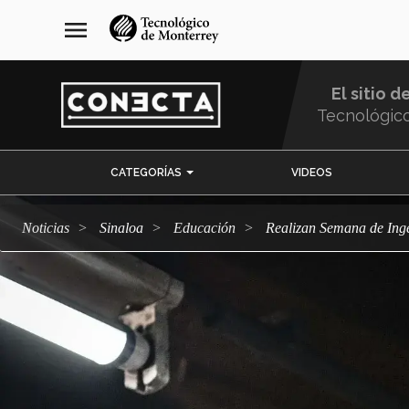
Pasar
navegación
menu
al
principal
contenido
principal
El sitio d
Tecnológic
Menu
CATEGORÍAS
VIDEOS
Comunidad
Noticias
Sinaloa
Educación
Realizan Semana de Inge