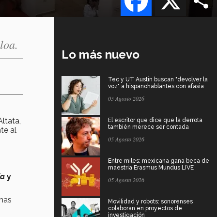
loa.
Lo más nuevo
Tec y UT Austin buscan "devolver la
voz" a hispanohablantes con afasia
05 Agosto 2026
ltata,
El escritor que dice que la derrota
también merece ser contada
te al
05 Agosto 2026
Entre miles: mexicana gana beca de
maestría Erasmus Mundus LIVE
ía
y
05 Agosto 2026
emas
Movilidad y robots: sonorenses
colaboran en proyectos de
investigación