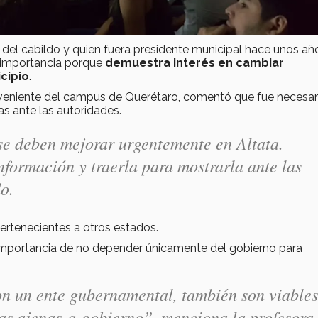
el cabildo y quien fuera presidente municipal hace unos año
a importancia porque
demuestra interés en cambiar
cipio
.
roveniente del campus de Querétaro, comentó que fue necesar
s ante las autoridades.
e deben mejorar urgentemente en Altata.
nformación y traerla para mostrarla ante las
o.
ertenecientes a otros estados.
 la importancia de no depender únicamente del gobierno para
on un ente gubernamental, también son viables
as ajenas a gobierno”, menciona la profesora