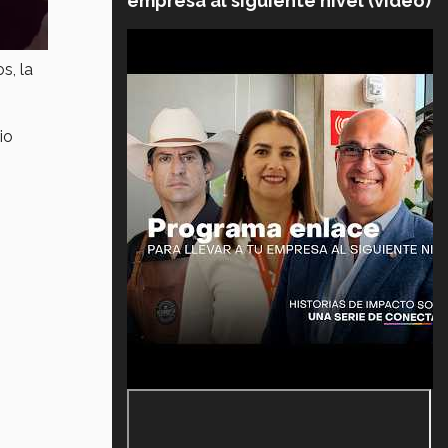
empresa al siguiente nivel (video)
s, la
io